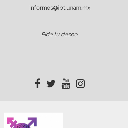
informes@ibt.unam.mx
Pide tu deseo
.