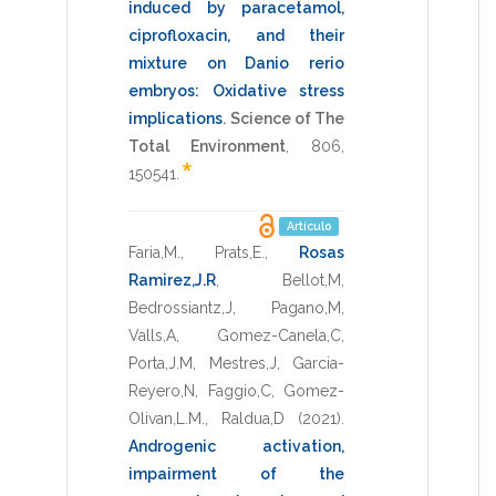
induced by paracetamol,
ciprofloxacin, and their
mixture on Danio rerio
embryos: Oxidative stress
implications
.
Science of The
Total Environment
,
806
,
*
150541
.
Artículo
Faria,M.
,
Prats,E.
,
Rosas
Ramirez,J.R
,
Bellot,M
,
Bedrossiantz,J
,
Pagano,M
,
Valls,A
,
Gomez-Canela,C
,
Porta,J.M
,
Mestres,J
,
Garcia-
Reyero,N
,
Faggio,C
,
Gomez-
Olivan,L.M.
,
Raldua,D
(2021)
.
Androgenic activation,
impairment of the