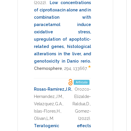
(2022)
.
Low concentrations
of ciprofloxacin alone and in
combination with
paracetamol induce
oxidative stress,
upregulation of apoptotic-
related genes, histological
alterations in the liver, and
genotoxicity in Danio rerio
.
*
Chemosphere
,
294
,
133667
.
Artículo
Rosas-Ramirez,J.R.
,
Orozco-
Hernandez,J.M.
,
Elizalde-
Velazquez,G.A.
,
Raldua,D.
,
Islas-Flores,H.
,
Gomez-
Olivan,L.M.
(2022)
.
Teratogenic effects