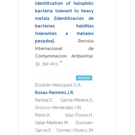
Identification of halophilic
bacteria tolerant to heavy
metals [Identificación de
bacterias halófilas
tolerantes a metales
pesados]
.
Revista
Internacional de
Contaminacion Ambiental
,
*
39
,
391-403
.
Artículo
Elizalde-Velazquez,G.A.
,
Rosas-Ramirez,J.R.
,
Raldua,D.
,
Garcia-Medina,S.
,
Orozco-Hernandez,J.M.
,
Perez,K.
,
Islas-Flores,H.
,
Galar-Martinez,M.
,
Guzman-
Garcia,X.
,
Gomez-Olivan,L.M.