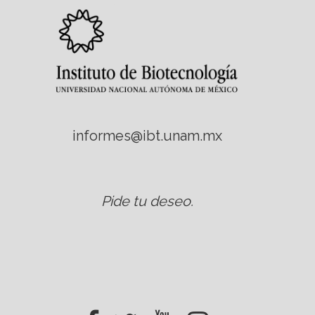
informes@ibt.unam.mx
Pide tu deseo
.