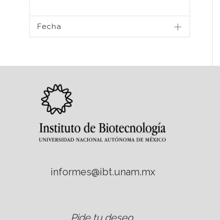
Fecha
informes@ibt.unam.mx
Pide tu deseo
.