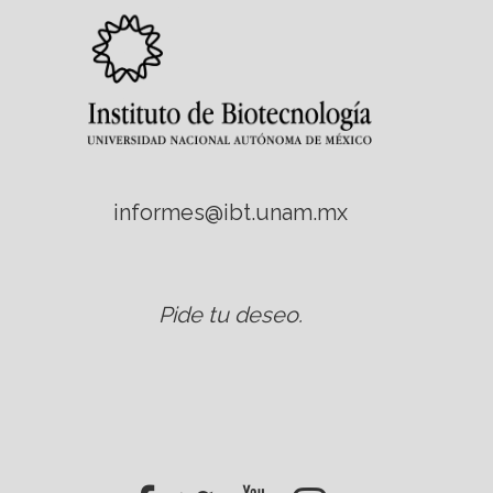
informes@ibt.unam.mx
Pide tu deseo
.