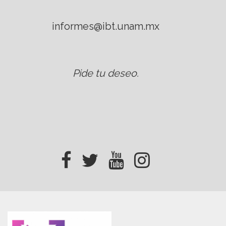
informes@ibt.unam.mx
Pide tu deseo
.