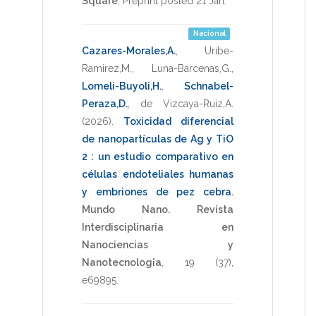
Square
,
Preprint posted 21 Jan
.
Nacional
Cazares-Morales,A.
,
Uribe-
Ramirez,M.
,
Luna-Barcenas,G.
,
Lomeli-Buyoli,H.
,
Schnabel-
Peraza,D.
,
de Vizcaya-Ruiz,A.
(2026)
.
Toxicidad diferencial
de nanopartículas de Ag y TiO
2 : un estudio comparativo en
células endoteliales humanas
y embriones de pez cebra
.
Mundo Nano. Revista
Interdisciplinaria en
Nanociencias y
Nanotecnolog¡a
,
19
(37),
e69895
.