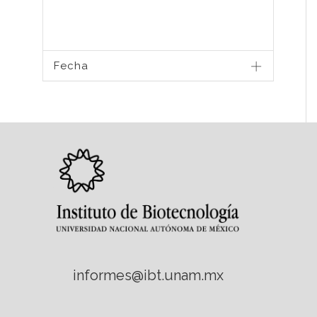
Fecha
informes@ibt.unam.mx