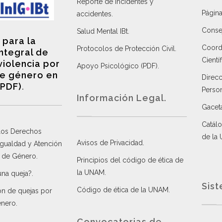
Reporte de incidentes y
Página
accidentes
.
Consej
Salud Mental IBt
.
 para la
Coordi
Protocolos de Protección Civil
.
integral de
Científ
violencia por
Apoyo Psicológico (PDF)
.
e género en
Direc
(PDF)
.
Perso
Información Legal.
Gacet
Catálo
 los Derechos
de la
Avisos de Privacidad
.
 Igualdad y Atención
a de Género
.
Principios del código de ética de
la UNAM
.
una queja?
.
Sist
Código de ética de la UNAM
.
ón de quejas por
énero
.
Convocatorias de