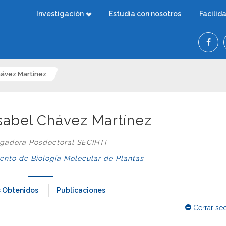
Investigación
Estudia con nosotros
Facilid
hávez Martínez
Isabel Chávez Martínez
igadora Posdoctoral SECIHTI
nto de Biología Molecular de Plantas
 Obtenidos
Publicaciones
Cerrar se