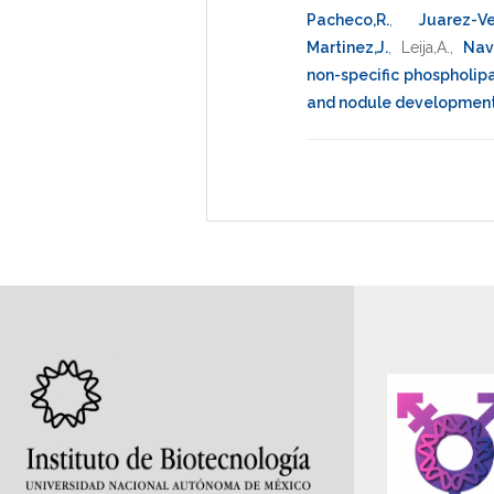
Pacheco,R.
,
Juarez-Ve
Martinez,J.
,
Leija,A.
,
Nav
non-specific phospholi
and nodule developmen