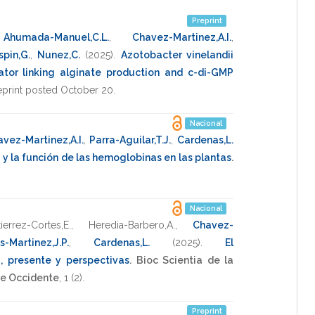
Preprint
,
Ahumada-Manuel,C.L.
,
Chavez-Martinez,A.I.
,
spin,G.
,
Nunez,C.
(2025)
.
Azotobacter vinelandii
ator linking alginate production and c-di-GMP
eprint posted October 20
.
Nacional
vez-Martinez,A.I.
,
Parra-Aguilar,T.J.
,
Cardenas,L.
a y la función de las hemoglobinas en las plantas
.
Nacional
ierrez-Cortes,E.
,
Heredia-Barbero,A.
,
Chavez-
s-Martinez,J.P.
,
Cardenas,L.
(2025)
.
El
a, presente y perspectivas
.
Bioc Scientia de la
e Occidente
,
1
(2).
Preprint