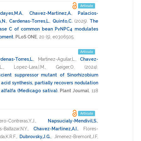
Artículo
dayes,M.A.
,
Chavez-Martinez,A.
,
Palacios-
,N.
,
Cardenas-Torres,L.
,
Quinto,C.
(2025)
.
The
ipase C of common bean PvNPC4 modulates
opment
.
PLoS ONE
,
20
(5),
e0306505
.
Artículo
denas-Torres,L.
,
Martinez-Aguilar,L.
,
Chavez-
L.
,
Lopez-Lara,I.M.
,
Geiger,O.
(2024)
.
ficient suppressor mutant of Sinorhizobium
y acid synthesis, partially recovers nodulation
h alfalfa (Medicago sativa)
.
Plant Journal
,
118
Artículo
ro-Contreras,Y.J.
,
Napsucialy-Mendivil,S.
,
s-Baltazar,N.Y.
,
Chavez-Martinez,A.I.
,
Flores-
a,K.R.F.
,
Dubrovsky,J.G.
,
Jimenez-Bremont,J.F
,