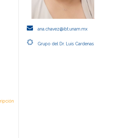
ana.chavez@ibt.unam.mx
Grupo del Dr. Luis Cardenas
cripción