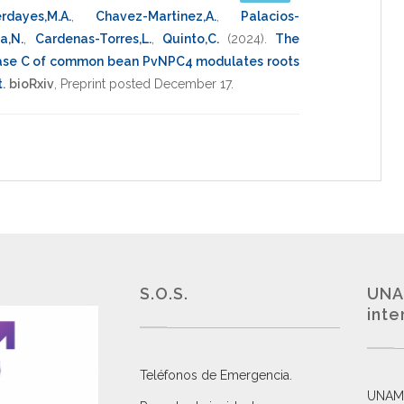
rdayes,M.A.
,
Chavez-Martinez,A.
,
Palacios-
a,N.
,
Cardenas-Torres,L.
,
Quinto,C.
(2024)
.
The
pase C of common bean PvNPC4 modulates roots
t
.
bioRxiv
,
Preprint posted December 17
.
S.O.S.
UNA
inte
Teléfonos de Emergencia.
UNAM