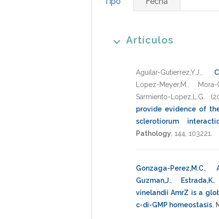
Tipo
Fecha
Artículos
Aguilar-Gutierrez,Y.J.
,
C
Lopez-Meyer,M.
,
Mora-C
Sarmiento-Lopez,L.G.
(2
provide evidence of the
sclerotiorum interacti
Pathology
,
144
,
103221
.
Gonzaga-Perez,M.C.
,
Guzman,J.
,
Estrada,K.
vinelandii AmrZ is a glo
c-di-GMP homeostasis
.