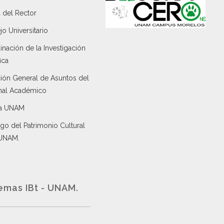
 del Rector
o Universitario
nación de la Investigación
ica
ción General de Asuntos del
nal Académico
a UNAM
go del Patrimonio Cultural
 UNAM.
emas IBt - UNAM.