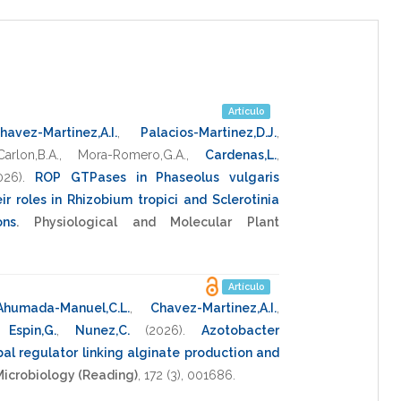
Artículo
havez-Martinez,A.I.
,
Palacios-Martinez,D.J.
,
arlon,B.A.
,
Mora-Romero,G.A.
,
Cardenas,L.
,
026)
.
ROP GTPases in Phaseolus vulgaris
ir roles in Rhizobium tropici and Sclerotinia
ons
.
Physiological and Molecular Plant
Artículo
Ahumada-Manuel,C.L.
,
Chavez-Martinez,A.I.
,
,
Espin,G.
,
Nunez,C.
(2026)
.
Azotobacter
bal regulator linking alginate production and
Microbiology (Reading)
,
172
(3),
001686
.