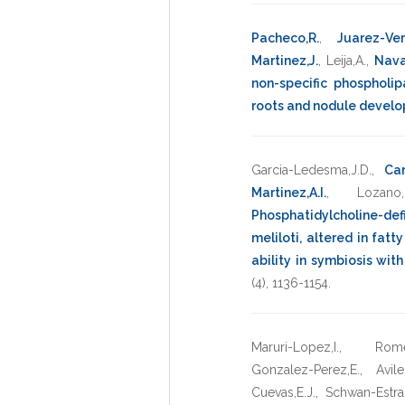
Pacheco,R.
,
Juarez-Ver
Martinez,J.
,
Leija,A.
,
Nava
non-specific phosphol
roots and nodule devel
Garcia-Ledesma,J.D.
,
Car
Martinez,A.I.
,
Lozano,
Phosphatidylcholine-de
meliloti, altered in fatt
ability in symbiosis wit
(4),
1136-1154
.
Maruri-Lopez,I.
,
Rome
Gonzalez-Perez,E.
,
Avile
Cuevas,E.J.
,
Schwan-Estrad