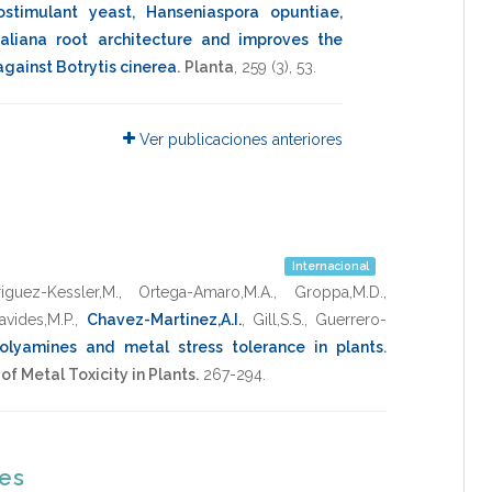
ostimulant yeast, Hanseniaspora opuntiae,
haliana root architecture and improves the
gainst Botrytis cinerea
.
Planta
,
259
(3),
53
.
Ver publicaciones anteriores
Internacional
iguez-Kessler,M.
,
Ortega-Amaro,M.A.
,
Groppa,M.D.
,
avides,M.P.
,
Chavez-Martinez,A.I.
,
Gill,S.S.
,
Guerrero-
Polyamines and metal stress tolerance in plants
.
of Metal Toxicity in Plants.
267-294
.
nes