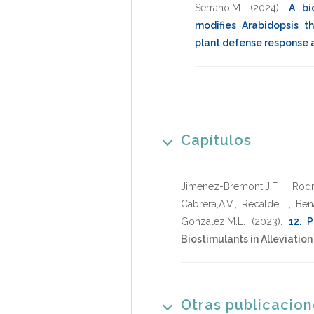
Serrano,M.
(2024)
.
A bi
modifies Arabidopsis t
plant defense response a
Capítulos
Jimenez-Bremont,J.F.
,
Rodr
Cabrera,A.V.
,
Recalde,L.
,
Ben
Gonzalez,M.L.
(2023)
.
12. 
Biostimulants in Alleviation 
Otras publicacio