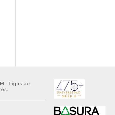
M - Ligas de
rés.