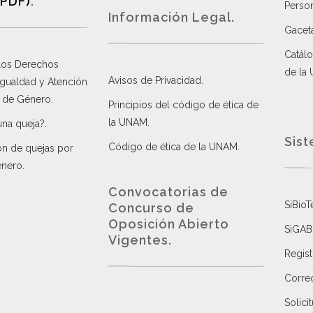
(PDF)
.
Perso
Información Legal.
Gacet
Catálo
 los Derechos
de la
Avisos de Privacidad
.
 Igualdad y Atención
a de Género
.
Principios del código de ética de
la UNAM
.
una queja?
.
Sist
Código de ética de la UNAM
.
ón de quejas por
énero
.
Convocatorias de
SiBioT
Concurso de
Oposición Abierto
SiGAB
Vigentes
.
Regist
Correo
Solici