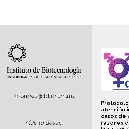
informes@ibt.unam.mx
Protocolo
atención 
casos de 
Pide tu deseo
.
razones d