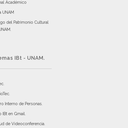
nal Académico
a UNAM
go del Patrimonio Cultural
 UNAM.
emas IBt - UNAM.
ec
.
ioTec.
ro Interno de Personas
.
 IBt en Gmail
.
tud de Videoconferencia.