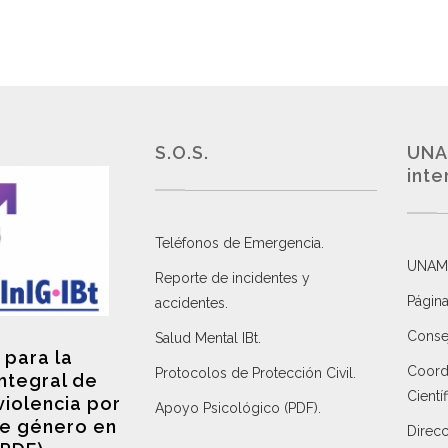
S.O.S.
UNA
inte
Teléfonos de Emergencia.
UNAM
Reporte de incidentes y
Página
accidentes
.
Consej
Salud Mental IBt
.
 para la
Coordi
Protocolos de Protección Civil
.
integral de
Científ
violencia por
Apoyo Psicológico (PDF)
.
e género en
Direc