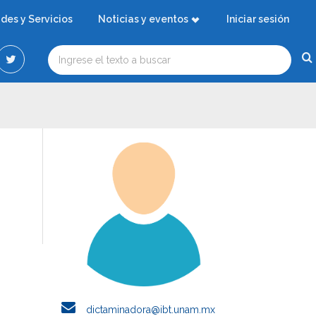
ades y Servicios
Noticias y eventos
Iniciar sesión
dictaminadora@ibt.unam.mx