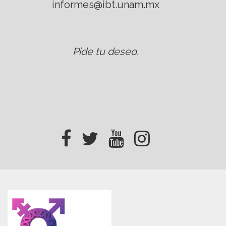
informes@ibt.unam.mx
Pide tu deseo
.