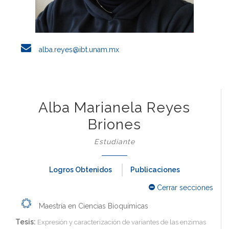
alba.reyes@ibt.unam.mx
Alba Marianela Reyes
Briones
Estudiante
Logros Obtenidos
Publicaciones
Cerrar secciones
Maestría en Ciencias Bioquímicas
Tesis:
Expresión y caracterización de variantes de las enzimas