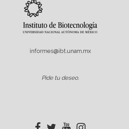
informes@ibt.unam.mx
Pide tu deseo
.