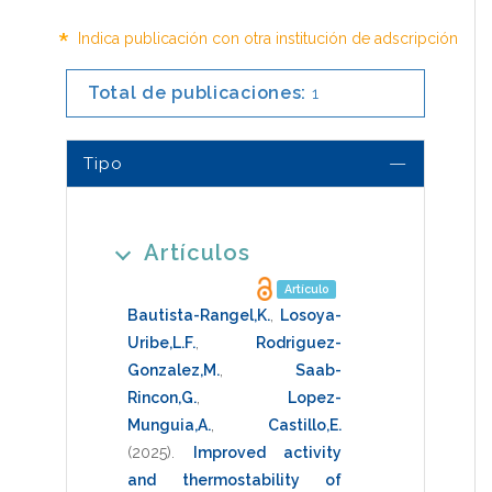
*
Indica publicación con otra institución de adscripción
Total de publicaciones:
1
Tipo
Artículos
Artículo
Bautista-Rangel,K.
,
Losoya-
Uribe,L.F.
,
Rodriguez-
Gonzalez,M.
,
Saab-
Rincon,G.
,
Lopez-
Munguia,A.
,
Castillo,E.
(2025)
.
Improved activity
and thermostability of