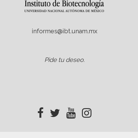
informes@ibt.unam.mx
Pide tu deseo
.