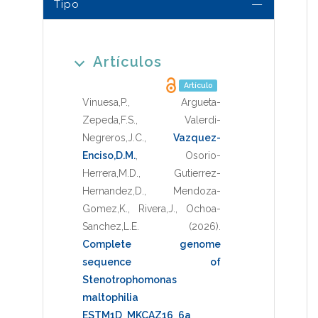
Tipo
Artículos
Artículo
Vinuesa,P.
,
Argueta-
Zepeda,F.S.
,
Valerdi-
Negreros,J.C.
,
Vazquez-
Enciso,D.M.
,
Osorio-
Herrera,M.D.
,
Gutierrez-
Hernandez,D.
,
Mendoza-
Gomez,K.
,
Rivera,J.
,
Ochoa-
Sanchez,L.E.
(2026)
.
Complete genome
sequence of
Stenotrophomonas
maltophilia
ESTM1D_MKCAZ16_6a