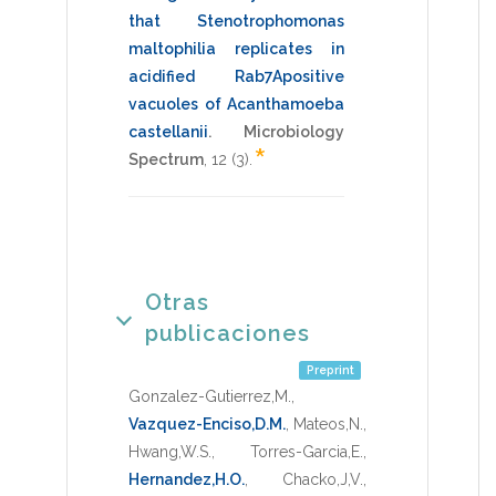
that Stenotrophomonas
maltophilia replicates in
acidified Rab7Apositive
vacuoles of Acanthamoeba
castellanii
.
Microbiology
*
Spectrum
,
12
(3).
Otras
publicaciones
Preprint
Gonzalez-Gutierrez,M.
,
Vazquez-Enciso,D.M.
,
Mateos,N.
,
Hwang,W.S.
,
Torres-Garcia,E.
,
Hernandez,H.O.
,
Chacko,J,V.
,