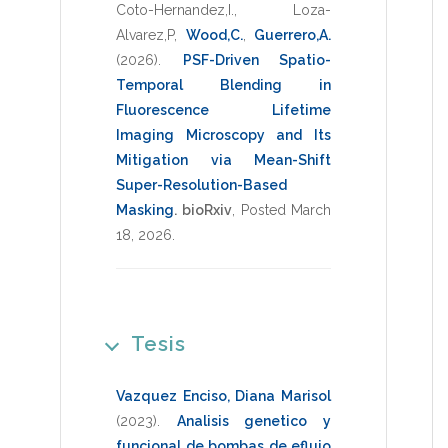
Coto-Hernandez,I.
,
Loza-
Alvarez,P
,
Wood,C.
,
Guerrero,A.
(2026)
.
PSF-Driven Spatio-
Temporal Blending in
Fluorescence Lifetime
Imaging Microscopy and Its
Mitigation via Mean-Shift
Super-Resolution-Based
Masking
.
bioRxiv
,
Posted March
18
,
2026
.
Tesis
Vazquez Enciso, Diana Marisol
(2023)
.
Analisis genetico y
funcional de bombas de eflujo