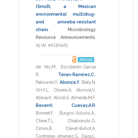
(Sm18), a Mexican
environmental multidrug-
and amoeba-resistant
strain
.
Microbiology
Resource Announcements
,
15
(4),
e0130425
.
Artículo
de Niz,M.
,
Escobedo-Garcia
R
,
Teran-Ramirez,C.
,
Pakowski,Y
,
Abonza,Y
,
Bialy,N
,
Orr,V.L
,
Olivera,A
,
Abonza,V
,
Alleva,K
,
Allodi,S
,
Almeida,M.F
,
Becerril Cuevas,A.R
,
Bonnet,F
,
Burgos-Solorio,A.
,
Chew,T.L
,
Chiabrando,G
,
Cimini,B
,
Cleret-Buhot,A
,
Contreras-Jimenez,G.
,
Daza,L
,