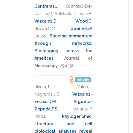
Contreras,J.
,
Strambio-De-
Castilla,C
,
Soldevila,G
,
Vale,B
,
Vazquez,D
,
Wood,C
,
Brown,C.M
,
Guerrero,A
(2024)
.
Building momentum
through networks:
Bioimaging across the
Americas
.
Journal of
Microscopy
,
294
(3).
Artículo
Rivera,J.
,
Valerdi-
Negreros,J.C.
,
Vazquez-
Enciso,D.M.
,
Argueta-
Zepeda,F.S.
,
Vinuesa,P.
(2024)
.
Phylogenomic,
structural, and cell
biological analyses reveal