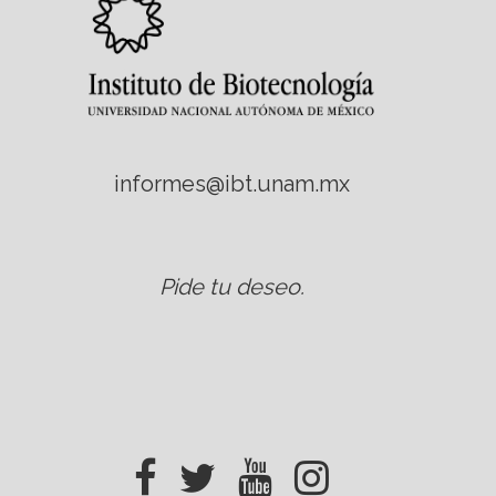
informes@ibt.unam.mx
Pide tu deseo
.