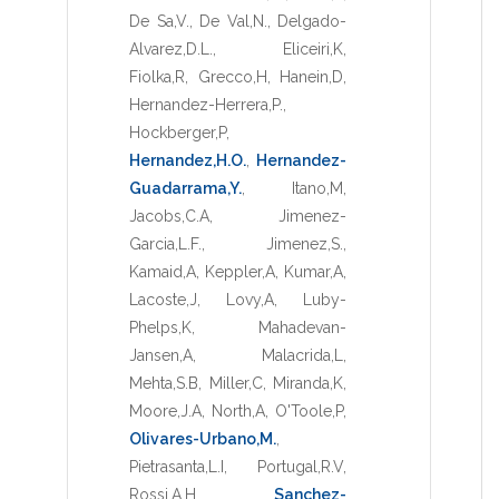
De Sa,V.
,
De Val,N.
,
Delgado-
Alvarez,D.L.
,
Eliceiri,K
,
Fiolka,R
,
Grecco,H
,
Hanein,D
,
Hernandez-Herrera,P.
,
Hockberger,P
,
Hernandez,H.O.
,
Hernandez-
Guadarrama,Y.
,
Itano,M
,
Jacobs,C.A
,
Jimenez-
Garcia,L.F.
,
Jimenez,S.
,
Kamaid,A
,
Keppler,A
,
Kumar,A
,
Lacoste,J
,
Lovy,A
,
Luby-
Phelps,K
,
Mahadevan-
Jansen,A
,
Malacrida,L
,
Mehta,S.B
,
Miller,C
,
Miranda,K
,
Moore,J.A
,
North,A
,
O'Toole,P
,
Olivares-Urbano,M.
,
Pietrasanta,L.I
,
Portugal,R.V
,
Rossi,A.H
,
Sanchez-