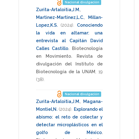
Nacional divulgación
Zurita-Artaloitia,J.M.
,
Martinez-Martinez,L.C.
,
Millan-
Lopez,K.S.
(2024)
.
Conociendo
la vida en altamar: una
entrevista al Capitán David
Calles Castillo
.
Biotecnología
en Movimiento. Revista de
divulgación del Instituto de
Biotecnología de la UNAM
,
19
(38).
Nacional divulgación
Zurita-Artaloitia,J.M.
,
Magana-
Montiel,N.
(2024)
.
Explorando el
abismo: el reto de colectar y
detectar microplásticos en el
golfo de México
.