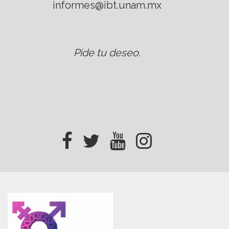
informes@ibt.unam.mx
Pide tu deseo
.