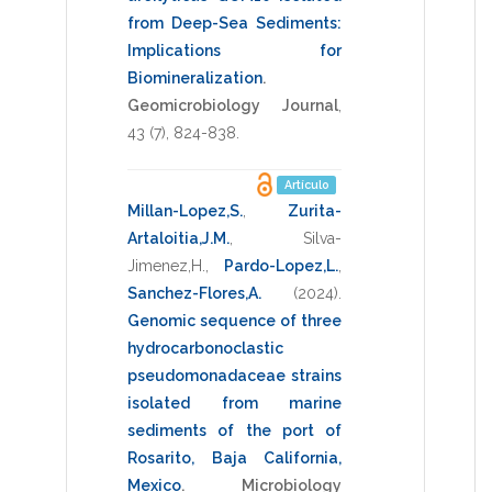
from Deep-Sea Sediments:
Implications for
Biomineralization
.
Geomicrobiology Journal
,
43
(7),
824-838
.
Artículo
Millan-Lopez,S.
,
Zurita-
Artaloitia,J.M.
,
Silva-
Jimenez,H.
,
Pardo-Lopez,L.
,
Sanchez-Flores,A.
(2024)
.
Genomic sequence of three
hydrocarbonoclastic
pseudomonadaceae strains
isolated from marine
sediments of the port of
Rosarito, Baja California,
Mexico
.
Microbiology