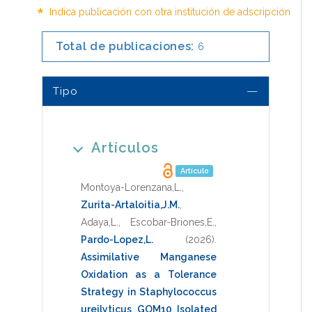
*
Indica publicación con otra institución de adscripción
Total de publicaciones:
6
Tipo
Artículos
Artículo
Montoya-Lorenzana,L.
,
Zurita-Artaloitia,J.M.
,
Adaya,L.
,
Escobar-Briones,E.
,
Pardo-Lopez,L.
(2026)
.
Assimilative Manganese
Oxidation as a Tolerance
Strategy in Staphylococcus
ureilyticus GOM10 Isolated