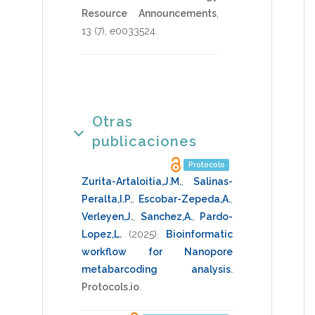
Resource Announcements
,
13
(7),
e0033524
.
Otras
publicaciones
Protocolo
Zurita-Artaloitia,J.M.
,
Salinas-
Peralta,I.P.
,
Escobar-Zepeda,A.
,
Verleyen,J.
,
Sanchez,A.
,
Pardo-
Lopez,L.
(2025)
.
Bioinformatic
workflow for Nanopore
metabarcoding analysis
.
Protocols.io
.