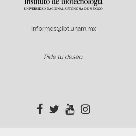
informes@ibt.unam.mx
Pide tu deseo
.