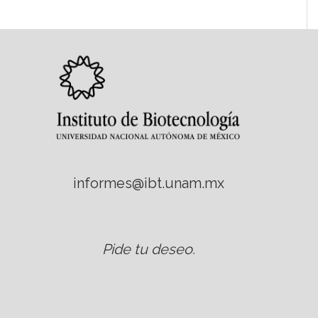
informes@ibt.unam.mx
Pide tu deseo
.