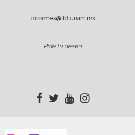
informes@ibt.unam.mx
Pide tu deseo
.