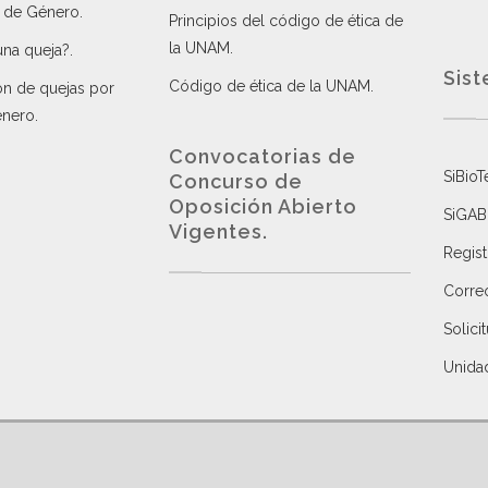
a de Género
.
Principios del código de ética de
la UNAM
.
una queja?
.
Sist
Código de ética de la UNAM
.
ón de quejas por
énero
.
Convocatorias de
SiBioT
Concurso de
Oposición Abierto
SiGAB
Vigentes
.
Regist
Correo
Solici
Unida