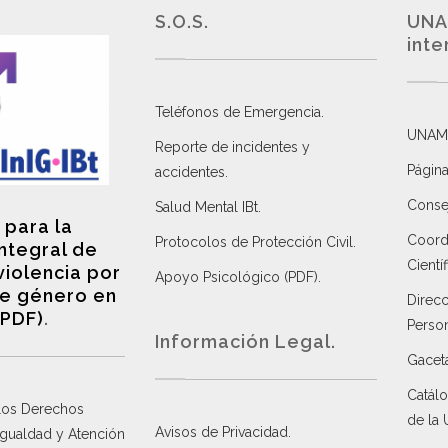
S.O.S.
UNA
inte
Teléfonos de Emergencia.
UNAM
Reporte de incidentes y
Página
accidentes
.
Consej
Salud Mental IBt
.
 para la
Coordi
Protocolos de Protección Civil
.
integral de
Científ
violencia por
Apoyo Psicológico (PDF)
.
e género en
Direc
(PDF)
.
Perso
Información Legal.
Gacet
Catálo
 los Derechos
de la
Avisos de Privacidad
.
 Igualdad y Atención