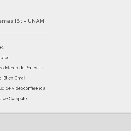
emas IBt - UNAM.
ec
.
ioTec.
ro Interno de Personas
.
 IBt en Gmail
.
tud de Videoconferencia.
d de Cómputo