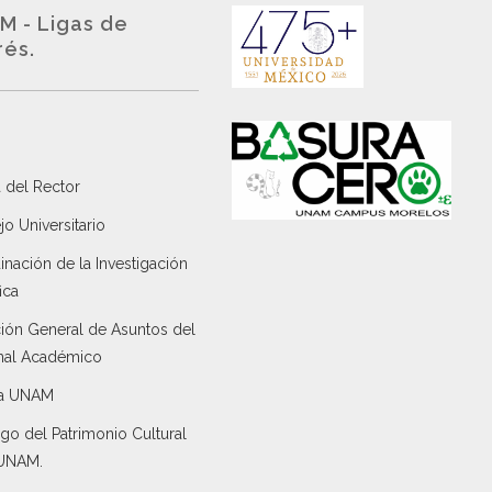
M - Ligas de
rés.
 del Rector
o Universitario
nación de la Investigación
ica
ción General de Asuntos del
nal Académico
a UNAM
go del Patrimonio Cultural
 UNAM.