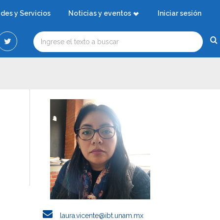
ades y Servicios
Noticias y eventos
Iniciar sesión
laura.vicente@ibt.unam.mx