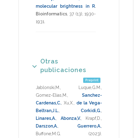
molecular brightness in R
.
Bioinformatics
,
37
(13),
1930-
1931
.
Otras
publicaciones
Preprint
Jablonski,M.
,
Luque,G.M.
,
Gomez-Elias,M.
,
Sanchez-
Cardenas,C.
,
Xu,X.
,
de la Vega-
Beltran,J.L.
,
Corkidi,G.
,
Linares,A.
,
Abonza,V.
,
Krapf,D.
,
Darszon,A.
,
Guerrero,A.
,
Buffone,M.G.
(2023)
.