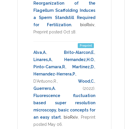
Reorganization of the
Flagellum Scaffolding Induces
a Sperm Standstill Required
for Fertilization
.
bioRxiv
,
Preprint posted Oct 18
.
Preprint
Alva,A.
,
Brito-Alarcon,E.
,
Linares,A.
,
Hernandez,H.O.
,
Pinto-Camara,R.
,
Martinez,D.
,
Hernandez-Herrera,P.
,
D'Antuono,R.
,
Wood,C.
,
Guerrero,A.
(2022)
.
Fluorescence fluctuation
based super resolution
microscopy, basic concepts for
an easy start
.
bioRxiv
,
Preprint
posted May 06
.