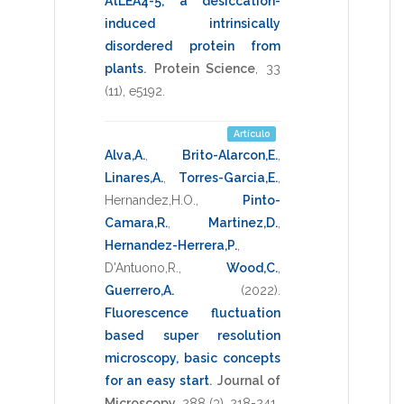
AtLEA4-5, a desiccation-
induced intrinsically
disordered protein from
plants
.
Protein Science
,
33
(11),
e5192
.
Artículo
Alva,A.
,
Brito-Alarcon,E.
,
Linares,A.
,
Torres-Garcia,E.
,
Hernandez,H.O.
,
Pinto-
Camara,R.
,
Martinez,D.
,
Hernandez-Herrera,P.
,
D'Antuono,R.
,
Wood,C.
,
Guerrero,A.
(2022)
.
Fluorescence fluctuation
based super resolution
microscopy, basic concepts
for an easy start
.
Journal of
Microscopy
,
288
(3),
218-241
.