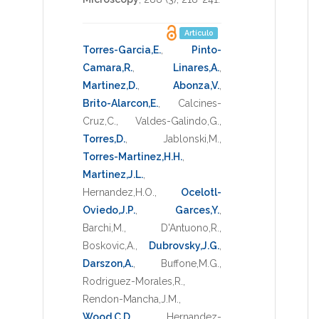
Artículo
Torres-Garcia,E.
,
Pinto-
Camara,R.
,
Linares,A.
,
Martinez,D.
,
Abonza,V.
,
Brito-Alarcon,E.
,
Calcines-
Cruz,C.
,
Valdes-Galindo,G.
,
Torres,D.
,
Jablonski,M.
,
Torres-Martinez,H.H.
,
Martinez,J.L.
,
Hernandez,H.O.
,
Ocelotl-
Oviedo,J.P.
,
Garces,Y.
,
Barchi,M.
,
D'Antuono,R.
,
Boskovic,A.
,
Dubrovsky,J.G.
,
Darszon,A.
,
Buffone,M.G.
,
Rodriguez-Morales,R.
,
Rendon-Mancha,J.M.
,
Wood,C.D.
,
Hernandez-