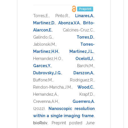
Preprint
Torres,E.
,
Pinto,R.
,
Linares,A.
,
Martinez,D.
,
Abonza,V.A.
,
Brito-
Alarcon,E.
,
Calcines-Cruz,C.
,
Galindo,G.
,
Torres,D.
,
Jablonski,M.
,
Torres-
Martinez,H.H.
,
Martinez,J.L.
,
Hernandez,H.O.
,
Ocelotl,J.
,
Garces,Y.
,
Barchi,M.
,
Dubrovsky,J.G.
,
Darszon,A.
,
Buffone,M.
,
Rodriguez,R.
,
Rendon-Mancha,J.M.
,
Wood,C.
,
Hernandez,A.
,
Krapf,D.
,
Crevenna,A.H.
,
Guerrero,A.
(2022)
.
Nanoscopic resolution
within a single imaging frame
.
bioRxiv
,
Preprint posted June