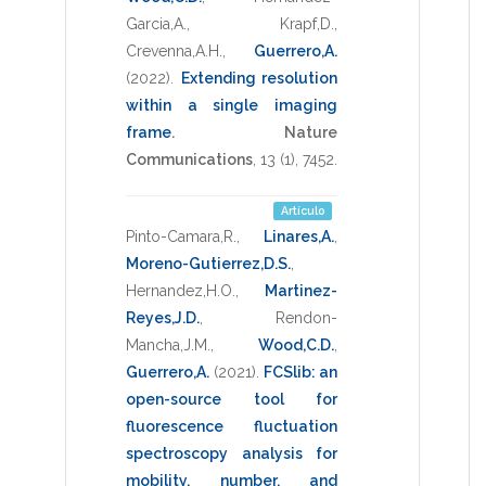
Garcia,A.
,
Krapf,D.
,
Crevenna,A.H.
,
Guerrero,A.
(2022)
.
Extending resolution
within a single imaging
frame
.
Nature
Communications
,
13
(1),
7452
.
Artículo
Pinto-Camara,R.
,
Linares,A.
,
Moreno-Gutierrez,D.S.
,
Hernandez,H.O.
,
Martinez-
Reyes,J.D.
,
Rendon-
Mancha,J.M.
,
Wood,C.D.
,
Guerrero,A.
(2021)
.
FCSlib: an
open-source tool for
fluorescence fluctuation
spectroscopy analysis for
mobility, number, and