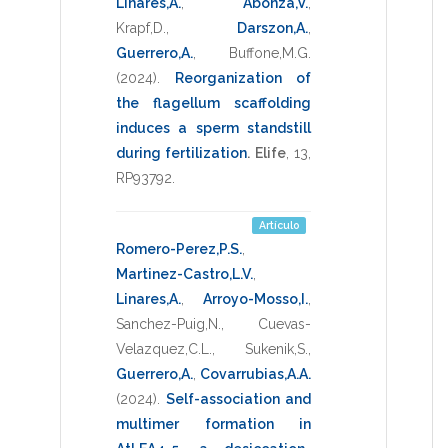
Linares,A.
,
Abonza,V.
,
Krapf,D.
,
Darszon,A.
,
Guerrero,A.
,
Buffone,M.G.
(2024)
.
Reorganization of
the flagellum scaffolding
induces a sperm standstill
during fertilization
.
Elife
,
13
,
RP93792
.
Artículo
Romero-Perez,P.S.
,
Martinez-Castro,L.V.
,
Linares,A.
,
Arroyo-Mosso,I.
,
Sanchez-Puig,N.
,
Cuevas-
Velazquez,C.L.
,
Sukenik,S.
,
Guerrero,A.
,
Covarrubias,A.A.
(2024)
.
Self-association and
multimer formation in