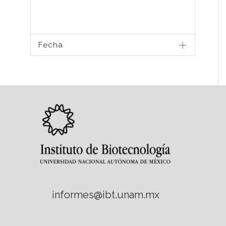
Fecha
informes@ibt.unam.mx