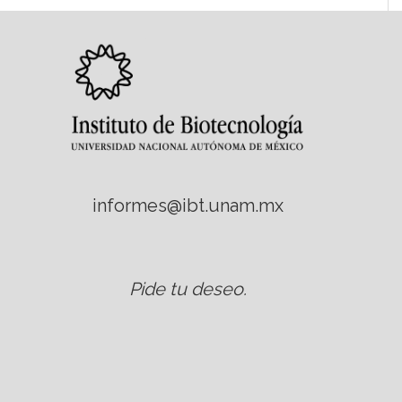
informes@ibt.unam.mx
Pide tu deseo
.