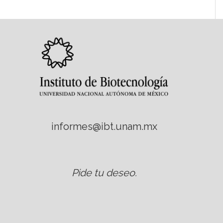
informes@ibt.unam.mx
Pide tu deseo
.