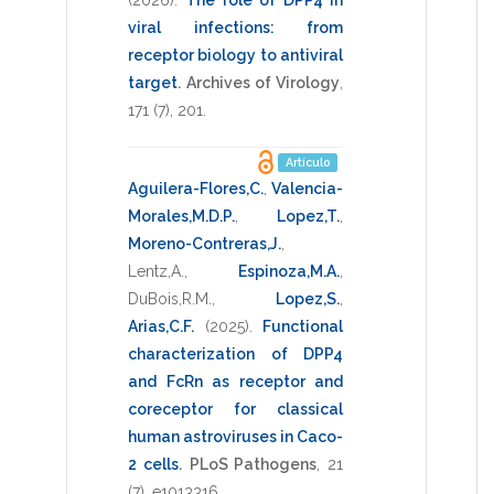
viral infections: from
receptor biology to antiviral
target
.
Archives of Virology
,
171
(7),
201
.
Artículo
Aguilera-Flores,C.
,
Valencia-
Morales,M.D.P.
,
Lopez,T.
,
Moreno-Contreras,J.
,
Lentz,A.
,
Espinoza,M.A.
,
DuBois,R.M.
,
Lopez,S.
,
Arias,C.F.
(2025)
.
Functional
characterization of DPP4
and FcRn as receptor and
coreceptor for classical
human astroviruses in Caco-
2 cells
.
PLoS Pathogens
,
21
(7),
e1013316
.