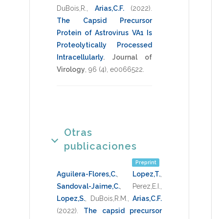
DuBois,R.
,
Arias,C.F.
(2022)
.
The Capsid Precursor
Protein of Astrovirus VA1 Is
Proteolytically Processed
Intracellularly
.
Journal of
Virology
,
96
(4),
e0066522
.
Otras
publicaciones
Preprint
Aguilera-Flores,C.
,
Lopez,T.
,
Sandoval-Jaime,C.
,
Perez,E.I.
,
Lopez,S.
,
DuBois,R.M.
,
Arias,C.F.
(2022)
.
The capsid precursor