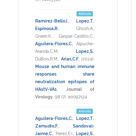
Artículo
Ramirez-Bello,I.
,
Lopez,T.
,
Espinosa,R.
,
Ghosh,A.
,
Green,K.
,
Gaspar-Castillo,C.
,
Aguilera-Flores,C.
,
Alpuche-
Aranda,C.M.
,
Lopez,S.
,
DuBois,R.M.
,
Arias,C.F.
(2024)
.
Mouse and human immune
responses share
neutralization epitopes of
HAstV-VA1
.
Journal of
Virology
,
98
(7),
e0097124
.
Artículo
Aguilera-Flores,C.
,
Lopez,T.
,
Zamudio,F.
,
Sandoval-
Jaime,C.
,
Perez,E.I.
,
Lopez,S.
,