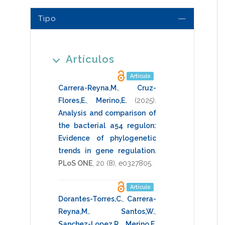
Tipo
Artículos
Artículo
Carrera-Reyna,M.
,
Cruz-
Flores,E.
,
Merino,E.
(2025)
.
Analysis and comparison of
the bacterial a54 regulon:
Evidence of phylogenetic
trends in gene regulation
.
PLoS ONE
,
20
(8),
e0327805
.
Artículo
Dorantes-Torres,C.
,
Carrera-
Reyna,M.
,
Santos,W.
,
Sanchez-Lopez,R.
,
Merino,E.