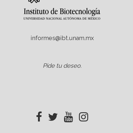
informes@ibt.unam.mx
Pide tu deseo
.