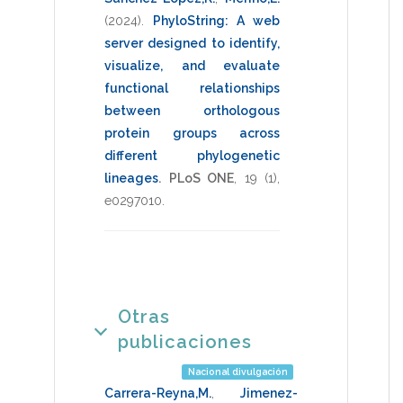
(2024)
.
PhyloString: A web
server designed to identify,
visualize, and evaluate
functional relationships
between orthologous
protein groups across
different phylogenetic
lineages
.
PLoS ONE
,
19
(1),
e0297010
.
Otras
publicaciones
Nacional divulgación
Carrera-Reyna,M.
,
Jimenez-