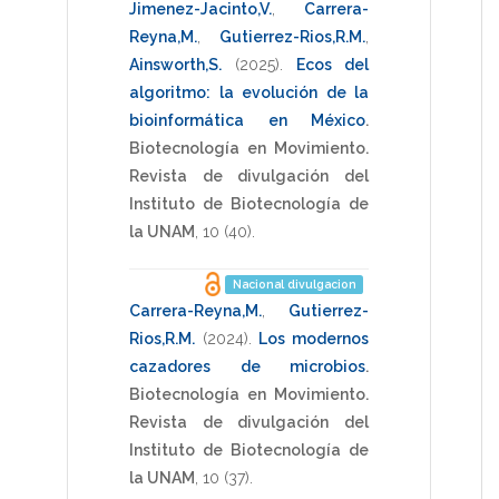
Jimenez-Jacinto,V.
,
Carrera-
Reyna,M.
,
Gutierrez-Rios,R.M.
,
Ainsworth,S.
(2025)
.
Ecos del
algoritmo: la evolución de la
bioinformática en México
.
Biotecnología en Movimiento.
Revista de divulgación del
Instituto de Biotecnología de
la UNAM
,
10
(40).
Nacional divulgacion
Carrera-Reyna,M.
,
Gutierrez-
Rios,R.M.
(2024)
.
Los modernos
cazadores de microbios
.
Biotecnología en Movimiento.
Revista de divulgación del
Instituto de Biotecnología de
la UNAM
,
10
(37).