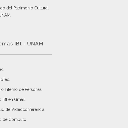
go del Patrimonio Cultural
 UNAM.
emas IBt - UNAM.
ec
.
ioTec.
ro Interno de Personas
.
 IBt en Gmail
.
tud de Videoconferencia.
d de Cómputo