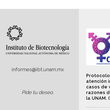
informes@ibt.unam.mx
Protocolo
atención 
casos de 
Pide tu deseo
.
razones d
la UNAM. 