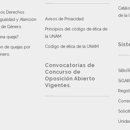
Catálo
 los Derechos
de la
Avisos de Privacidad
.
 Igualdad y Atención
a de Género
.
Principios del código de ética de
la UNAM
.
una queja?
.
Sist
Código de ética de la UNAM
.
ón de quejas por
énero
.
Convocatorias de
SiBioT
Concurso de
Oposición Abierto
SiGAB
Vigentes
.
Regist
Correo
Solici
Unida