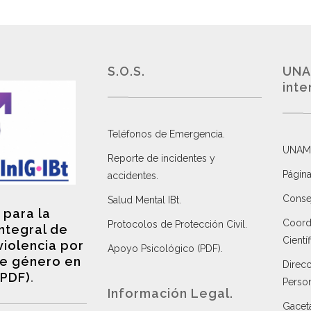
S.O.S.
UNA
inte
Teléfonos de Emergencia.
UNAM
Reporte de incidentes y
Página
accidentes
.
Consej
Salud Mental IBt
.
 para la
Coordi
Protocolos de Protección Civil
.
integral de
Científ
violencia por
Apoyo Psicológico (PDF)
.
e género en
Direc
(PDF)
.
Perso
Información Legal.
Gacet