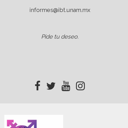
informes@ibt.unam.mx
Pide tu deseo
.