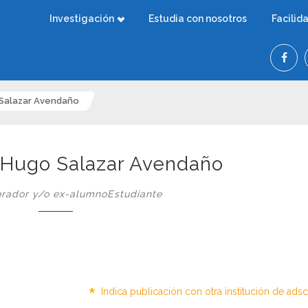
Investigación
Estudia con nosotros
Facilid
 Salazar Avendaño
 Hugo Salazar Avendaño
rador y/o ex-alumnoEstudiante
*
Indica publicación con otra institución de ads