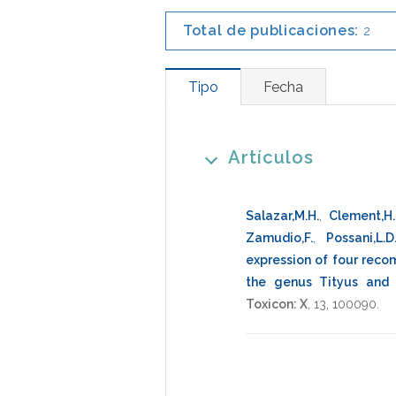
Total de publicaciones:
2
Tipo
Fecha
Artículos
Salazar,M.H.
,
Clement,H.
Zamudio,F.
,
Possani,L.D
expression of four reco
the genus Tityus and 
Toxicon: X
,
13
,
100090
.