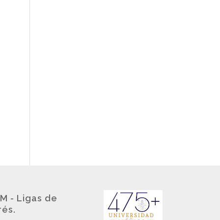
M - Ligas de
rés.