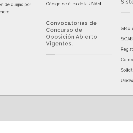
Sist
Código de ética de la UNAM
.
ón de quejas por
énero
.
Convocatorias de
SiBioT
Concurso de
Oposición Abierto
SiGAB
Vigentes
.
Regist
Correo
Solici
Unida