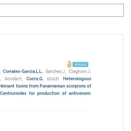
Artículo
,
Corrales-Garcia,L.L.
,
Sanchez,J.
,
Cleghorn,J.
,
.
,
Acosta,H.
,
Corzo,G.
(2022)
.
Heterologous
mbinant toxins from Panamanian scorpions of
Centruroides for production of antivenom
.