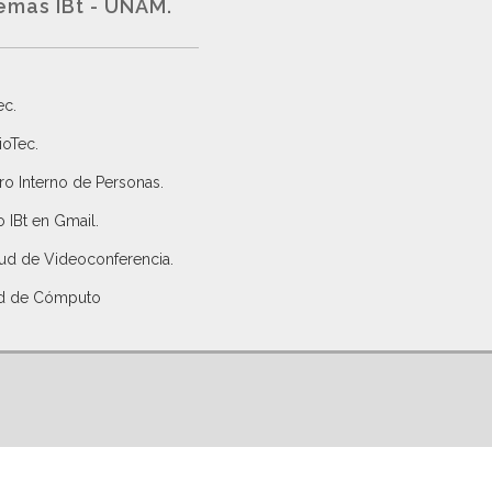
emas IBt - UNAM.
ec
.
ioTec.
ro Interno de Personas
.
 IBt en Gmail
.
tud de Videoconferencia.
d de Cómputo