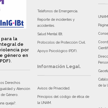
Teléfonos de Emergencia.
UNAM
Reporte de incidentes y
Página
accidentes
.
Consej
Salud Mental IBt
.
 para la
Coordi
Protocolos de Protección Civil
.
integral de
Científ
violencia por
Apoyo Psicológico (PDF)
.
e género en
Direc
(PDF)
.
Perso
Información Legal.
Gacet
Catálo
 los Derechos
de la
Avisos de Privacidad
.
 Igualdad y Atención
a de Género
.
Principios del código de ética de
la UNAM
.
una queja?
.