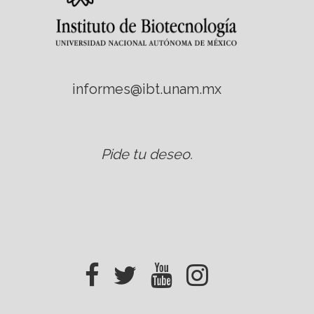
informes@ibt.unam.mx
Pide tu deseo
.