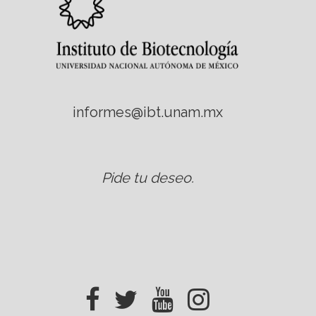
informes@ibt.unam.mx
Pide tu deseo
.