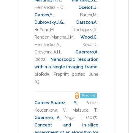
Hernandez,H.O.
,
Ocelotl,J.
,
Garces,Y.
,
Barchi,M.
,
Dubrovsky,J.G.
,
Darszon,A.
,
Buffone,M.
,
Rodriguez,R.
,
Rendon-Mancha,J.M.
,
Wood,C.
,
Hernandez,A.
,
Krapf,D.
,
Crevenna,A.H.
,
Guerrero,A.
(2022)
.
Nanoscopic resolution
within a single imaging frame
.
bioRxiv
,
Preprint posted June
03
.
Preprint
Garces-Suarez, Y.
,
Perez-
Koldenkova, V.
,
Matsuda, T.
,
Guerrero, A.
,
Nagai, T.
(2017)
.
Concept and in-silico
assessment of an algorithm for