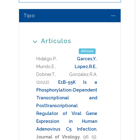
Tipo
Artículos
Artículo
Hidalgo,P.
,
Garces,Y.
,
Mundo,E.
,
Lopez,R.E.
,
Dobner,T.
,
Gonzalez,R.A.
(2022)
.
E1B-55K Is a
Phosphorylation-Dependent
Transcriptional and
Posttranscriptional
Regulator of Viral Gene
Expression in Human
Adenovirus C5 Infection
.
Journal of Virology
,
96
(5),