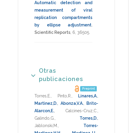
Automatic detection and
measurement of viral
replication compartments
by ellipse adjustment
.
Scientific Reports
,
6
,
36505
.
Otras
publicaciones
Preprint
Torres,E.
,
Pinto,R.
,
Linares,A.
,
Martinez,D.
,
Abonza,V.A.
,
Brito-
Alarcon,E.
,
Calcines-Cruz,C.
,
Galindo,G.
,
Torres,D.
,
Jablonski,M.
,
Torres-
Martinez,H.H.
,
Martinez,J.L.
,