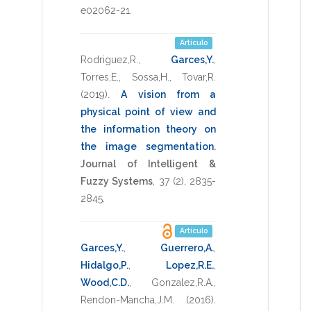
e02062-21
.
Artículo
Rodriguez,R.
,
Garces,Y.
,
Torres,E.
,
Sossa,H.
,
Tovar,R.
(2019)
.
A vision from a
physical point of view and
the information theory on
the image segmentation
.
Journal of Intelligent &
Fuzzy Systems
,
37
(2),
2835-
2845
.
Artículo
Garces,Y.
,
Guerrero,A.
,
Hidalgo,P.
,
Lopez,R.E.
,
Wood,C.D.
,
Gonzalez,R.A.
,
Rendon-Mancha,J.M.
(2016)
.