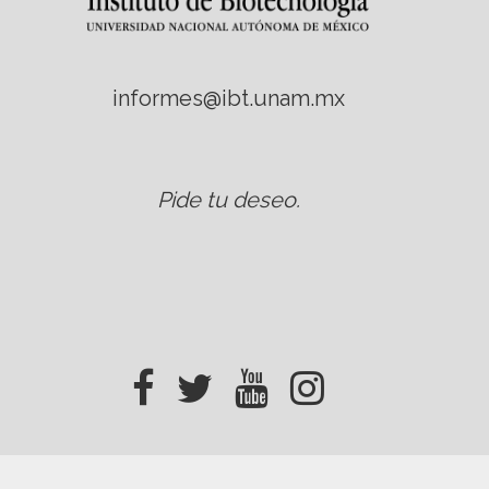
informes@ibt.unam.mx
Pide tu deseo
.