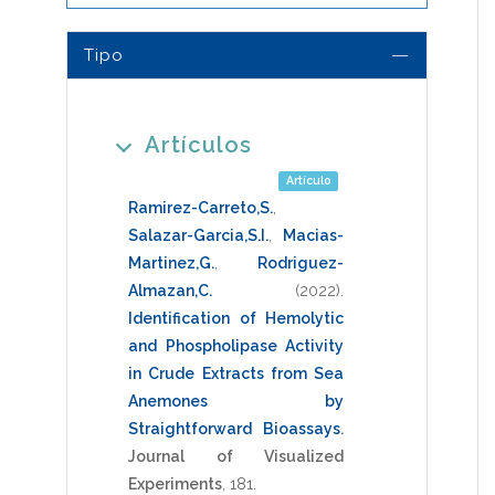
Tipo
Artículos
Artículo
Ramirez-Carreto,S.
,
Salazar-Garcia,S.I.
,
Macias-
Martinez,G.
,
Rodriguez-
Almazan,C.
(2022)
.
Identification of Hemolytic
and Phospholipase Activity
in Crude Extracts from Sea
Anemones by
Straightforward Bioassays
.
Journal of Visualized
Experiments
, 181.