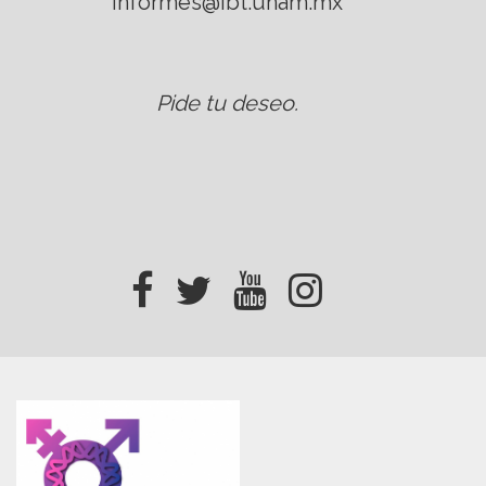
informes@ibt.unam.mx
Pide tu deseo
.