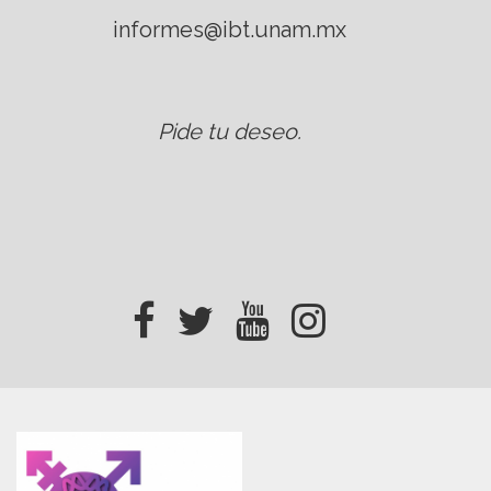
informes@ibt.unam.mx
Pide tu deseo
.