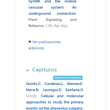
SymRK and the nodule
vascular system: An
underground connection
.
Plant Signaling and
Behavior
,
7
(6),
691-693
.
Ver publicaciones
anteriores
Capítulos
Memoria in extenso
Quinto,C.
,
Cardenas,L.
,
Aleman,E.
,
Nava,N.
,
Jauregui,D.
,
Santana,O.
(2006)
.
Cellular and molecular
approaches to study the primary
events od the phaseolus vulgaris-