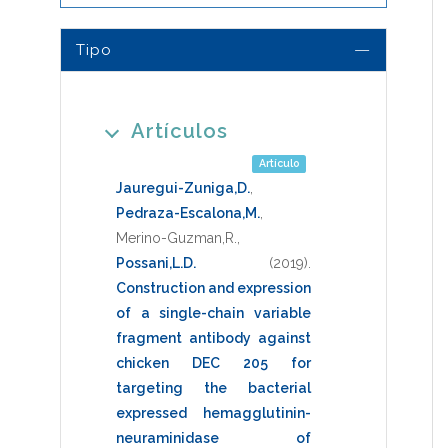
Tipo
Artículos
Artículo
Jauregui-Zuniga,D.
,
Pedraza-Escalona,M.
,
Merino-Guzman,R.
,
Possani,L.D.
(2019)
.
Construction and expression
of a single-chain variable
fragment antibody against
chicken DEC 205 for
targeting the bacterial
expressed hemagglutinin-
neuraminidase of