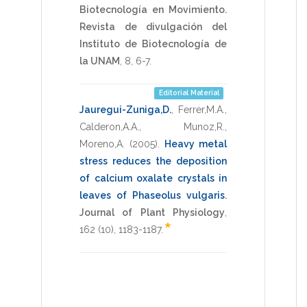
Biotecnología en Movimiento.
Revista de divulgación del
Instituto de Biotecnología de
la UNAM
,
8
,
6-7
.
Editorial Material
Jauregui-Zuniga,D.
,
Ferrer,M.A.
,
Calderon,A.A.
,
Munoz,R.
,
Moreno,A.
(2005)
.
Heavy metal
stress reduces the deposition
of calcium oxalate crystals in
leaves of Phaseolus vulgaris
.
Journal of Plant Physiology
,
*
162
(10),
1183-1187
.