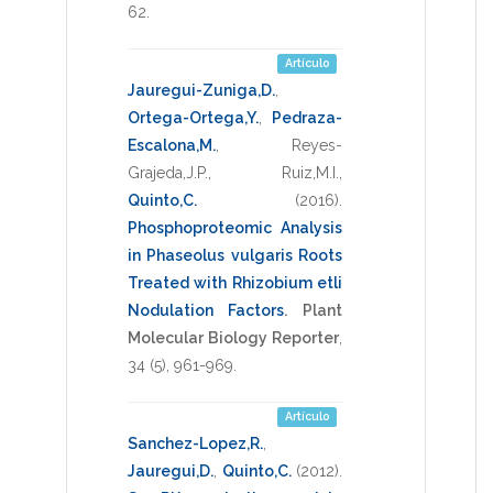
62
.
Artículo
Jauregui-Zuniga,D.
,
Ortega-Ortega,Y.
,
Pedraza-
Escalona,M.
,
Reyes-
Grajeda,J.P.
,
Ruiz,M.I.
,
Quinto,C.
(2016)
.
Phosphoproteomic Analysis
in Phaseolus vulgaris Roots
Treated with Rhizobium etli
Nodulation Factors
.
Plant
Molecular Biology Reporter
,
34
(5),
961-969
.
Artículo
Sanchez-Lopez,R.
,
Jauregui,D.
,
Quinto,C.
(2012)
.