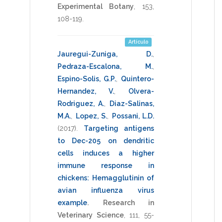
Experimental Botany
,
153
,
108-119
.
Artículo
Jauregui-Zuniga, D.
,
Pedraza-Escalona, M.
,
Espino-Solis, G.P.
,
Quintero-
Hernandez, V.
,
Olvera-
Rodriguez, A.
,
Diaz-Salinas,
M.A.
,
Lopez, S.
,
Possani, L.D.
(2017)
.
Targeting antigens
to Dec-205 on dendritic
cells induces a higher
immune response in
chickens: Hemagglutinin of
avian influenza virus
example
.
Research in
Veterinary Science
,
111
,
55-