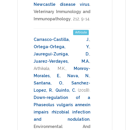
Newcastle disease virus
.
Veterinary Immunology and
Immunopathology
,
212
,
9-14
.
Artículo
Carrasco-Castilla, J.
,
Ortega-Ortega, Y.
,
Jauregui-Zuniga, D.
,
Juarez-Verdayes, M.A.
,
Arthikala, M.K.
,
Monroy-
Morales, E.
,
Nava, N.
,
Santana, O.
,
Sanchez-
Lopez, R.
,
Quinto, C.
(2018)
.
Down-regulation of a
Phaseolus vulgaris annexin
impairs rhizobial infection
and nodulation
.
Environmental And