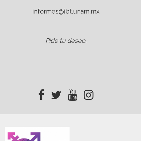
informes@ibt.unam.mx
Pide tu deseo
.