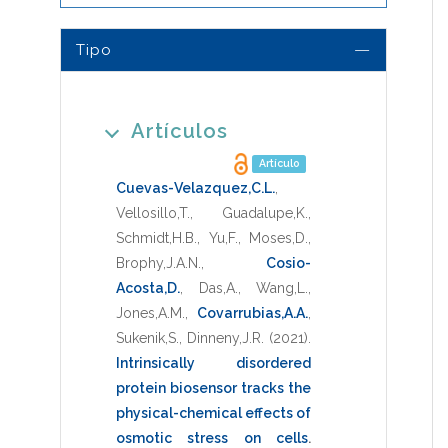
Tipo
Artículos
Artículo
Cuevas-Velazquez,C.L.
,
Vellosillo,T.
,
Guadalupe,K.
,
Schmidt,H.B.
,
Yu,F.
,
Moses,D.
,
Brophy,J.A.N.
,
Cosio-
Acosta,D.
,
Das,A.
,
Wang,L.
,
Jones,A.M.
,
Covarrubias,A.A.
,
Sukenik,S.
,
Dinneny,J.R.
(2021)
.
Intrinsically disordered
protein biosensor tracks the
physical-chemical effects of
osmotic stress on cells
.