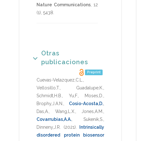
Nature Communications
,
12
(1),
5438
.
Otras
publicaciones
Preprint
Cuevas-Velazquez,C.L.
,
Vellosillo,T.
,
Guadalupe,K.
,
Schmidt,H.B.
,
Yu,F.
,
Moses,D.
,
Brophy,J.A.N.
,
Cosio-Acosta,D.
,
Das,A.
,
Wang,L.X.
,
Jones,A.M.
,
Covarrubias,A.A.
,
Sukenik,S.
,
Dinneny,J.R.
(2021)
.
Intrinsically
disordered protein biosensor