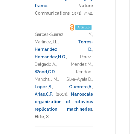
frame
.
Nature
Communications
,
13
(1),
7452
.
Artículo
Garces-Suarez Y.
,
Martinez,J.L.
,
Torres-
Hernandez D.
,
Hernandez,H.O.
,
Perez-
Delgado,A.
,
Mendez,M.
,
Wood,C.D.
,
Rendon-
Mancha,J.M.
,
Silva-Ayala,D.
,
Lopez,S.
,
Guerrero,A.
,
Arias,C.F.
(2019)
.
Nanoscale
organization of rotavirus
replication machineries
.
Elife
,
8
.