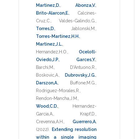
Martinez,D.
,
Abonza,V.
,
Brito-Alarcon,E.
,
Calcines-
Cruz,C.
,
Valdes-Galindo,G.
,
Torres,D.
,
Jablonski,M.
,
Torres-Martinez,H.H.
,
Martinez,J.L.
,
Hernandez,H.O.
,
Ocelotl-
Oviedo,J.P.
,
Garces,Y.
,
Barchi,M.
,
D'Antuono,R.
,
Boskovic,A.
,
Dubrovsky,J.G.
,
Darszon,A.
,
Buffone,M.G.
,
Rodriguez-Morales,R.
,
Rendon-Mancha,J.M.
,
Wood,C.D.
,
Hernandez-
Garcia,A.
,
Krapf,D.
,
Crevenna,A.H.
,
Guerrero,A.
(2022)
.
Extending resolution
within a single imaging