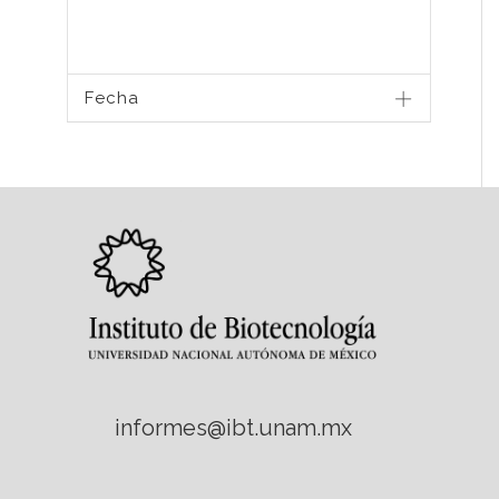
Fecha
informes@ibt.unam.mx