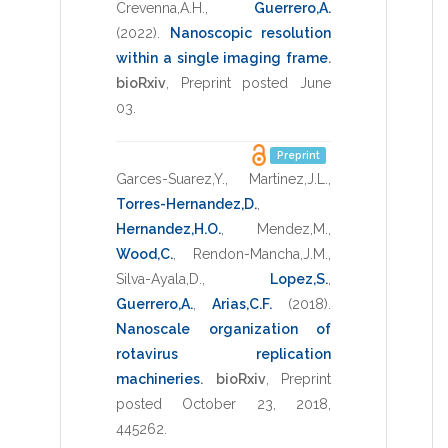
Crevenna,A.H.
,
Guerrero,A.
(2022)
.
Nanoscopic resolution
within a single imaging frame
.
bioRxiv
,
Preprint posted June
03
.
Preprint
Garces-Suarez,Y.
,
Martinez,J.L.
,
Torres-Hernandez,D.
,
Hernandez,H.O.
,
Mendez,M.
,
Wood,C.
,
Rendon-Mancha,J.M.
,
Silva-Ayala,D.
,
Lopez,S.
,
Guerrero,A.
,
Arias,C.F.
(2018)
.
Nanoscale organization of
rotavirus replication
machineries
.
bioRxiv
,
Preprint
posted October 23, 2018
,
445262
.