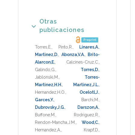
Otras
publicaciones
Preprint
Torres,E.
,
Pinto,R.
,
Linares,A.
,
Martinez,D.
,
Abonza,V.A.
,
Brito-
Alarcon,E.
,
Calcines-Cruz,C.
,
Galindo,G.
,
Torres,D.
,
Jablonski,M.
,
Torres-
Martinez,H.H.
,
Martinez,J.L.
,
Hernandez,H.O.
,
Ocelotl,J.
,
Garces,Y.
,
Barchi,M.
,
Dubrovsky,J.G.
,
Darszon,A.
,
Buffone,M.
,
Rodriguez,R.
,
Rendon-Mancha,J.M.
,
Wood,C.
,
Hernandez,A.
,
Krapf,D.
,