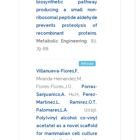
biosynthetic pathway
producing a small non-
ribosomal peptide aldehyde
prevents proteolysis of
recombinant proteins
.
Metabolic Engineering
,
82
,
79-88
.
Artículo
Villanueva-Flores,F.
,
Miranda-Hernandez,M.
,
Flores-Flores,J.O.
,
Porras-
Sanjuanico,A.
,
Hu,H.
,
Perez-
Martinez,L.
,
Ramirez,O.T.
,
Palomares,L.A.
(2019)
.
Poly(vinyl alcohol co-vinyl
acetate) as a novel scaffold
for mammalian cell culture