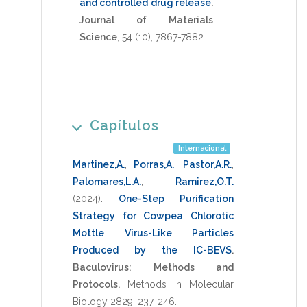
and controlled drug release
.
Journal of Materials
Science
,
54
(10),
7867-7882
.
Capítulos
Internacional
Martinez,A.
,
Porras,A.
,
Pastor,A.R.
,
Palomares,L.A.
,
Ramirez,O.T.
(2024)
.
One-Step Purification
Strategy for Cowpea Chlorotic
Mottle Virus-Like Particles
Produced by the IC-BEVS
.
Baculovirus: Methods and
Protocols.
Methods in Molecular
Biology 2829
,
237-246
.