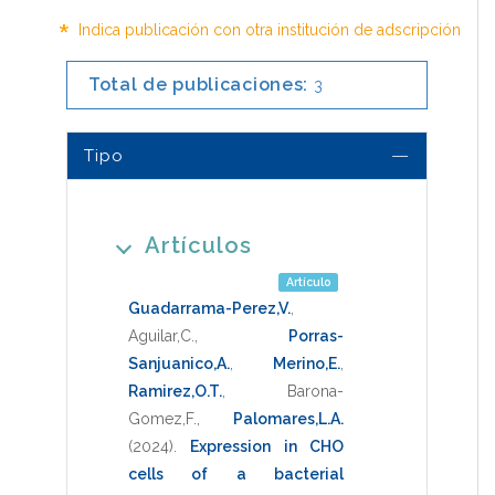
*
Indica publicación con otra institución de adscripción
Total de publicaciones:
3
Tipo
Artículos
Artículo
Guadarrama-Perez,V.
,
Aguilar,C.
,
Porras-
Sanjuanico,A.
,
Merino,E.
,
Ramirez,O.T.
,
Barona-
Gomez,F.
,
Palomares,L.A.
(2024)
.
Expression in CHO
cells of a bacterial