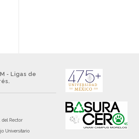
M - Ligas de
rés.
 del Rector
o Universitario