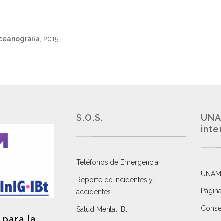
ceanografia
, 2015
S.O.S.
UNA
inte
Teléfonos de Emergencia.
UNAM
Reporte de incidentes y
Página
accidentes
.
Consej
Salud Mental IBt
.
 para la