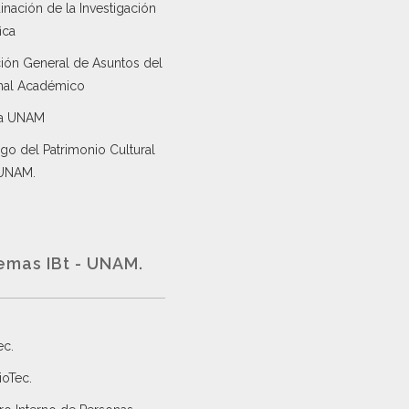
nación de la Investigación
ica
ción General de Asuntos del
nal Académico
a UNAM
go del Patrimonio Cultural
 UNAM.
emas IBt - UNAM.
ec
.
ioTec.