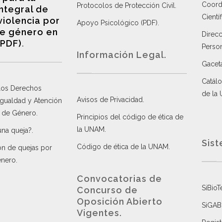
Coordi
Protocolos de Protección Civil
.
integral de
Científ
violencia por
Apoyo Psicológico (PDF)
.
e género en
Direc
(PDF)
.
Perso
Información Legal.
Gacet
Catálo
 los Derechos
de la
Avisos de Privacidad
.
 Igualdad y Atención
a de Género
.
Principios del código de ética de
la UNAM
.
una queja?
.
Sist
Código de ética de la UNAM
.
ón de quejas por
énero
.
Convocatorias de
SiBioT
Concurso de
Oposición Abierto
SiGAB
Vigentes
.