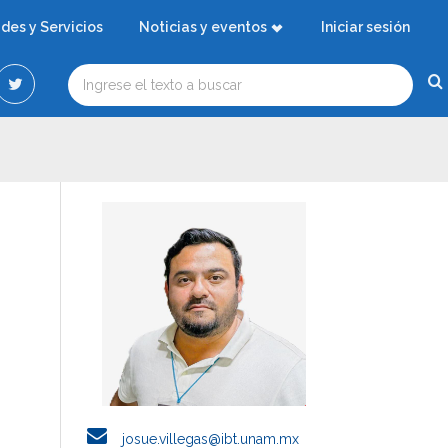
ades y Servicios
Noticias y eventos
Iniciar sesión
josue.villegas@ibt.unam.mx