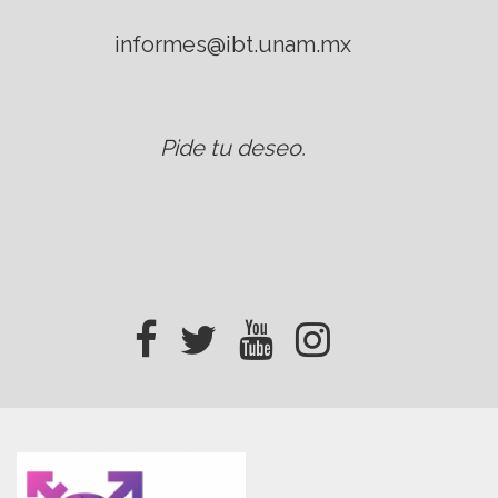
informes@ibt.unam.mx
Pide tu deseo
.