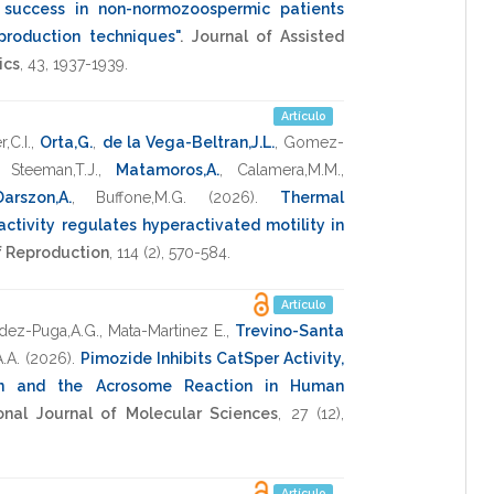
n success in non-normozoospermic patients
production techniques"
.
Journal of Assisted
ics
,
43
,
1937-1939
.
Artículo
,C.I.
,
Orta,G.
,
de la Vega-Beltran,J.L.
,
Gomez-
,
Steeman,T.J.
,
Matamoros,A.
,
Calamera,M.M.
,
Darszon,A.
,
Buffone,M.G.
(2026)
.
Thermal
ctivity regulates hyperactivated motility in
f Reproduction
,
114
(2),
570-584
.
Artículo
dez-Puga,A.G.
,
Mata-Martinez E.
,
Trevino-Santa
.A.
(2026)
.
Pimozide Inhibits CatSper Activity,
ion and the Acrosome Reaction in Human
ional Journal of Molecular Sciences
,
27
(12),
Artículo