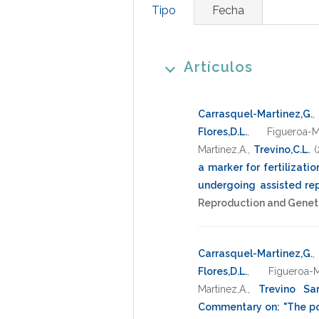
Tipo
Fecha
Artículos
Carrasquel-Martinez,G.
Flores,D.L.
,
Figueroa-
Martinez,A.
,
Trevino,C.L.
(
a marker for fertilizat
undergoing assisted re
Reproduction and Genet
Carrasquel-Martinez,G.
Flores,D.L.
,
Figueroa-
Martinez,A.
,
Trevino San
Commentary on: "The po