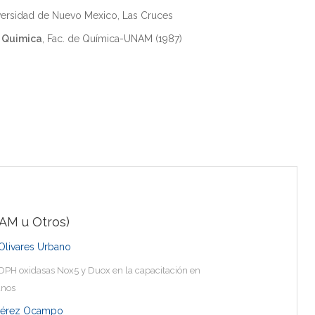
iversidad de Nuevo Mexico, Las Cruces
n Quimica
, Fac. de Química-UNAM (1987)
AM u Otros)
 Olivares Urbano
ADPH oxidasas Nox5 y Duox en la capacitación en
anos
 Pérez Ocampo