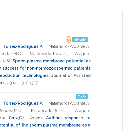
Artículo
,
Torres-Rodriguez,P.
,
Matamoros-Volante,A.
,
Mendez,M.G.
,
Maldonado-Rosas,I.
,
Aragon-
2026)
.
Sperm plasma membrane potential as
ion success for non-normozoospermic patients
production technologies
.
Journal of Assisted
ics
,
43
(4),
1317-1327
.
Carta
,
Torres-Rodriguez,P.
,
Matamoros-Volante,A.
,
Mendez,M.G.
,
Maldonado,Rosas,I
,
Aragon-
ta Cruz,C.L.
(2026)
.
Authors response to
tential of the sperm plasma membrane as a