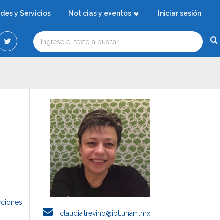
ades y Servicios
Noticias y eventos
Iniciar sesión
cciones
claudia.trevino@ibt.unam.mx