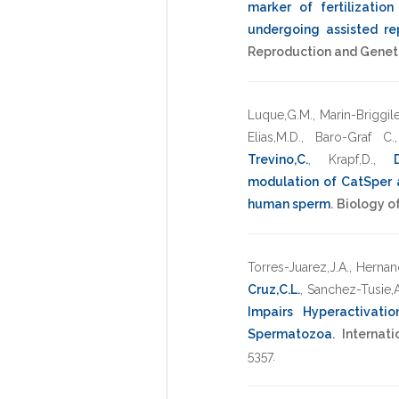
marker of fertilizatio
undergoing assisted re
Reproduction and Genet
Luque,G.M.
,
Marin-Briggiler
Elias,M.D.
,
Baro-Graf C.
Trevino,C.
,
Krapf,D.
,
modulation of CatSper a
human sperm
.
Biology o
Torres-Juarez,J.A.
,
Hernan
Cruz,C.L.
,
Sanchez-Tusie,A
Impairs Hyperactivat
Spermatozoa
.
Internat
5357
.