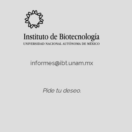
informes@ibt.unam.mx
Pide tu deseo
.