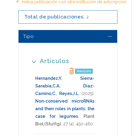
*
Indica publicación con otra institución de adscripción
Total de publicaciones:
2
Tipo
Artículos
Revisión
Hernandez,Y.
,
Sierra-
Sarabia,C.A.
,
Diaz-
Camino,C.
,
Reyes,J.L.
(2025)
.
Non-conserved microRNAs
and their roles in plants: the
case for legumes
.
Plant
Biol.(Stuttg)
,
27
(4),
450-460
.