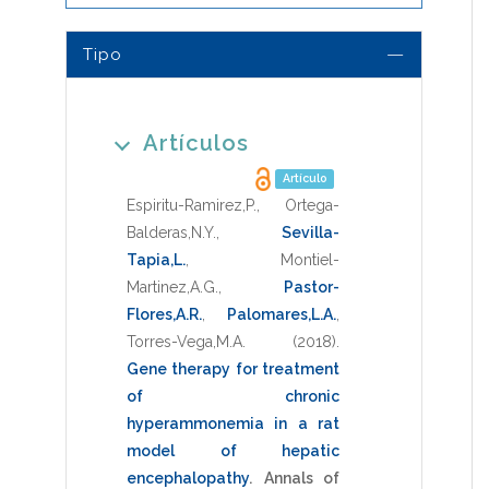
Tipo
Artículos
Artículo
Espiritu-Ramirez,P.
,
Ortega-
Balderas,N.Y.
,
Sevilla-
Tapia,L.
,
Montiel-
Martinez,A.G.
,
Pastor-
Flores,A.R.
,
Palomares,L.A.
,
Torres-Vega,M.A.
(2018)
.
Gene therapy for treatment
of chronic
hyperammonemia in a rat
model of hepatic
encephalopathy
.
Annals of