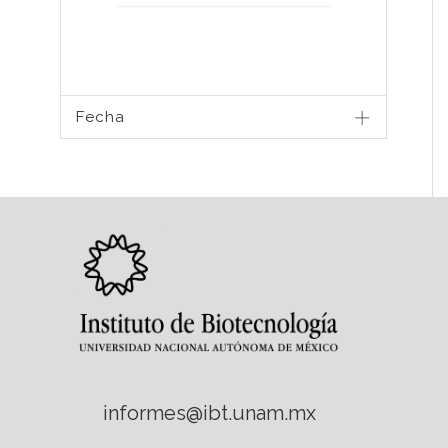
Fecha
informes@ibt.unam.mx