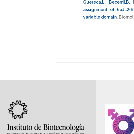
Guereca,L.
,
Becerril,B.
,
assignment of 6aJL2(R25
variable domain
.
Biomol