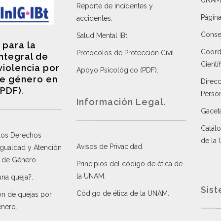
UNAM
Reporte de incidentes y
Página
accidentes
.
Consej
Salud Mental IBt
.
 para la
Coordi
Protocolos de Protección Civil
.
integral de
Científ
violencia por
Apoyo Psicológico (PDF)
.
e género en
Direc
(PDF)
.
Perso
Información Legal.
Gacet
Catálo
 los Derechos
de la
Avisos de Privacidad
.
 Igualdad y Atención
a de Género
.
Principios del código de ética de
la UNAM
.
una queja?
.
Sist
Código de ética de la UNAM
.
ón de quejas por
énero
.