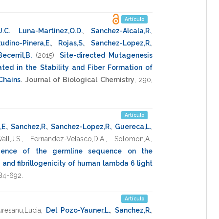
Artículo
J.C.
,
Luna-Martinez,O.D.
,
Sanchez-Alcala,R.
,
udino-Pinera,E.
,
Rojas,S.
,
Sanchez-Lopez,R.
,
Becerril,B.
(2015)
.
Site-directed Mutagenesis
ted in the Stability and Fiber Formation of
Chains
.
Journal of Biological Chemistry
,
290
,
Artículo
,E.
,
Sanchez,R.
,
Sanchez-Lopez,R.
,
Guereca,L.
,
all,J.S.
,
Fernandez-Velasco,D.A.
,
Solomon,A.
,
luence of the germline sequence on the
 and fibrillogenicity of human lambda 6 light
84-692
.
Artículo
resanu,Lucia
,
Del Pozo-Yauner,L.
,
Sanchez,R.
,