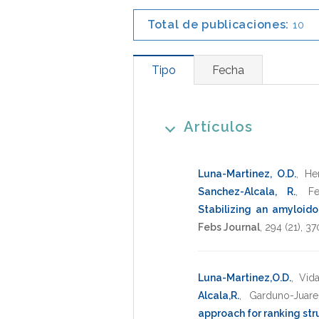
Total de publicaciones:
10
Tipo
Fecha
Artículos
Luna-Martinez, O.D.
,
He
Sanchez-Alcala, R.
,
Fe
Stabilizing an amyloid
Febs Journal
,
294
(21),
37
Luna-Martinez,O.D.
,
Vida
Alcala,R.
,
Garduno-Juare
approach for ranking str