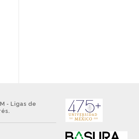
M - Ligas de
rés.