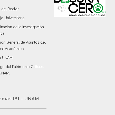
 del Rector
o Universitario
nación de la Investigación
ica
ción General de Asuntos del
nal Académico
a UNAM
go del Patrimonio Cultural
 UNAM.
emas IBt - UNAM.