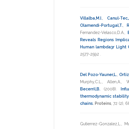
Villalba,M.I.
,
Canul-Tec,
Olamendi-Portugal,T.
,
R
Fernandez-Velasco,D.A.
,
Reveals Regions Implica
Human lambda3r Light 
2577-2592
.
Del Pozo-Yauner,L.
,
Ortiz
Murphy,C.L.
,
Allen,A.
,
W
Becerril,B.
(2008)
.
Inf
thermodynamic stability
chains
.
Proteins
,
72
(2),
6
Gutierrez-Gonzalez,L.
,
Mu