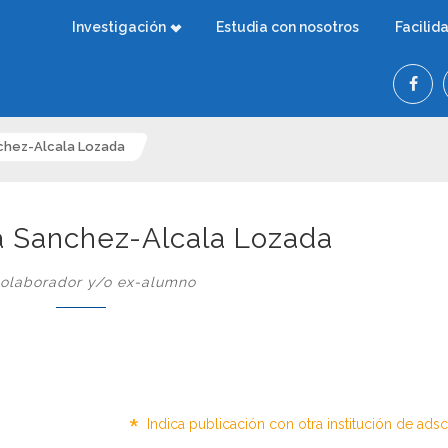
Investigación
Estudia con nosotros
Facilid
nchez-Alcala Lozada
ba Sanchez-Alcala Lozada
olaborador y/o ex-alumno
*
Indica publicación con otra institución de ads