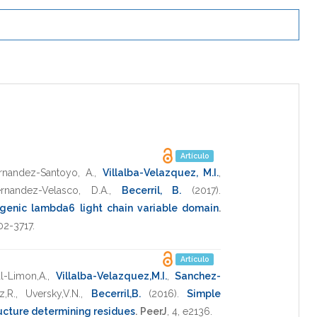
Artículo
rnandez-Santoyo, A.
,
Villalba-Velazquez, M.I.
,
rnandez-Velasco, D.A.
,
Becerril, B.
(2017)
.
ogenic lambda6 light chain variable domain
.
02-3717
.
Artículo
l-Limon,A.
,
Villalba-Velazquez,M.I.
,
Sanchez-
z,R.
,
Uversky,V.N.
,
Becerril,B.
(2016)
.
Simple
ucture determining residues
.
PeerJ
,
4
,
e2136
.