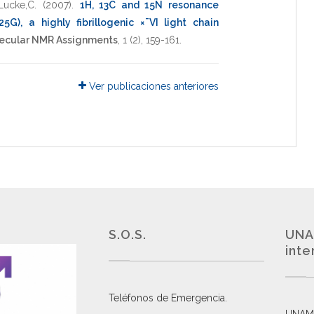
Lucke,C.
(2007)
.
1H, 13C and 15N resonance
G), a highly fibrillogenic ×¯VI light chain
ecular NMR Assignments
,
1
(2),
159-161
.
Ver publicaciones anteriores
S.O.S.
UNA
inte
Teléfonos de Emergencia.