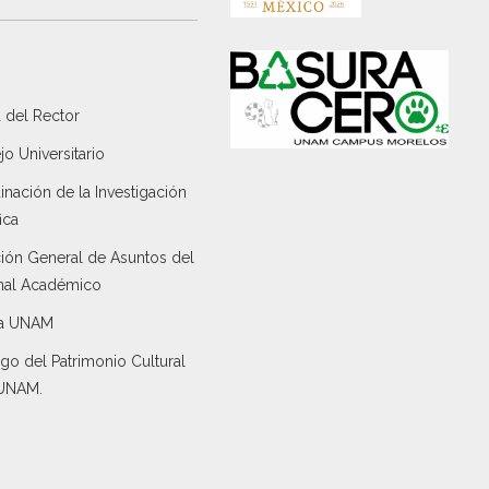
 del Rector
o Universitario
nación de la Investigación
ica
ción General de Asuntos del
nal Académico
a UNAM
go del Patrimonio Cultural
 UNAM.