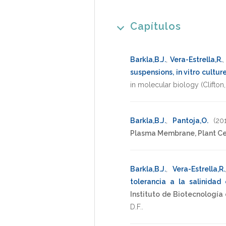
Capítulos
Barkla,B.J.
,
Vera-Estrella,R.
suspensions, in vitro cultu
in molecular biology (Clifton, 
Barkla,B.J.
,
Pantoja,O.
(201
Plasma Membrane, Plant Ce
Barkla,B.J.
,
Vera-Estrella,R.
tolerancia a la salinidad
Instituto de Biotecnología 
D.F.
.