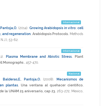
Internacional
,
Pantoja,O.
(2014)
.
Growing Arabidopsis in vitro: cell
re, and regeneration
.
Arabidopsis Protocols.
Methods
N.J.)
,
53-62
.
Internacional
1)
.
Plasma Membrane and Abiotic Stress
.
Plant
ll Monographs .
457-470
.
Nacional
,
Balderas,E.
,
Pantoja,O.
(2008)
.
Mecanismos de
 en plantas
.
Una ventana al quehacer científico.
de la UNAM 25 aniversario, cap 23.
263-272
,
Mexico,