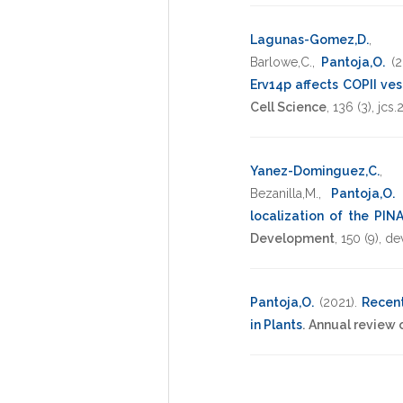
Lagunas-Gomez,D.
Barlowe,C.
,
Pantoja,O.
(
Erv14p affects COPII ves
Cell Science
,
136
(3),
jcs.
Yanez-Dominguez,C.
Bezanilla,M.
,
Pantoja,O.
localization of the PIN
Development
,
150
(9),
de
Pantoja,O.
(2021)
.
Recent
in Plants
.
Annual review o