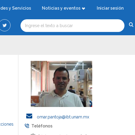
ades y Servicios
Noticias y eventos
Iniciar sesión
omar.pantoja@ibt.unam.mx
cciones
Teléfonos