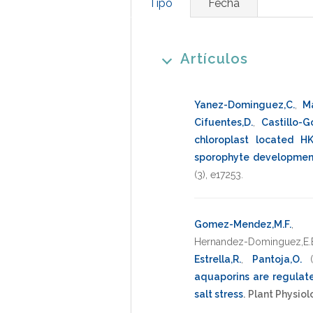
Tipo
Fecha
Artículos
Yanez-Dominguez,C.
,
M
Cifuentes,D.
,
Castillo-G
chloroplast located H
sporophyte development
(3),
e17253
.
Gomez-Mendez,M.F.
Hernandez-Dominguez,E.
Estrella,R.
,
Pantoja,O.
aquaporins are regulate
salt stress
.
Plant Physio