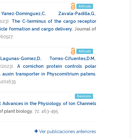
Artículo
,
Yanez-Dominguez,C.
,
Zavala-Padilla,G.
,
2023)
.
The C-terminus of the cargo receptor
icle formation and cargo delivery
.
Journal of
260527
.
Artículo
,
Lagunas-Gomez,D.
,
Torres-Cifuentes,D.M.
,
(2023)
.
A cornichon protein controls polar
A auxin transporter in Physcomitrium patens
.
v201635
.
Revisión
 Advances in the Physiology of Ion Channels
f plant biology
,
72
,
463-495
.
Ver publicaciones anteriores