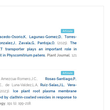
Artículo
acedo-Osorio,K.
,
Lagunas-Gomez,D.
,
Torres-
onzalez,J.
,
Zavala,G.
,
Pantoja,O.
(2025)
.
The
KT transporter plays an important role in
 in Physcomitrium patens
.
Plant Journal
,
121
Artículo
,
Amezcua-Romero,J.C.
,
Rosas-Santiago,P.
,
E.
,
de Luna-Valdez,L.A
,
Ruiz-Salas,J.L.
,
Vera-
(2023)
.
Ice plant root plasma membrane
d by clathrin-coated vesicles in response to
logy
,
191
(1),
199-218
.