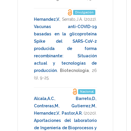
Divulgación
Hernandez,V.
,
Serrato,J.A.
(2022)
.
Vacunas anti-COVID-19
basadas en la glicoprote¡na
Spike del SARS-CoV-2
producida de forma
recombinante: Situación
actual y tecnologías de
producción
.
Biotecnologia
,
26
(1),
9-25
.
Nacional
Alcala,A.C.
,
Barreto,D.
,
Contreras,M.
,
Gutierrez,M.
,
Hernandez,V.
,
Pastor,A.R.
(2020)
.
Aportaciones del laboratorio
de Ingeniería de Bioprocesos y