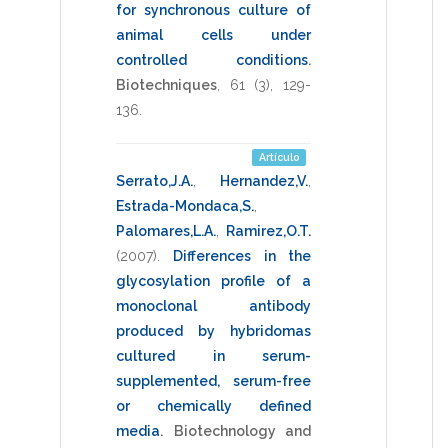
for synchronous culture of
animal cells under
controlled conditions
.
Biotechniques
,
61
(3),
129-
136
.
Artículo
Serrato,J.A.
,
Hernandez,V.
,
Estrada-Mondaca,S.
,
Palomares,L.A.
,
Ramirez,O.T.
(2007)
.
Differences in the
glycosylation profile of a
monoclonal antibody
produced by hybridomas
cultured in serum-
supplemented, serum-free
or chemically defined
media
.
Biotechnology and