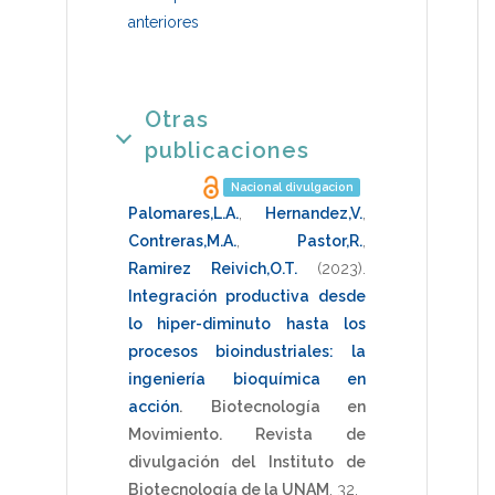
anteriores
Otras
publicaciones
Nacional divulgacion
Palomares,L.A.
,
Hernandez,V.
,
Contreras,M.A.
,
Pastor,R.
,
Ramirez Reivich,O.T.
(2023)
.
Integración productiva desde
lo hiper-diminuto hasta los
procesos bioindustriales: la
ingeniería bioquímica en
acción
.
Biotecnología en
Movimiento. Revista de
divulgación del Instituto de
Biotecnología de la UNAM
,
32
.