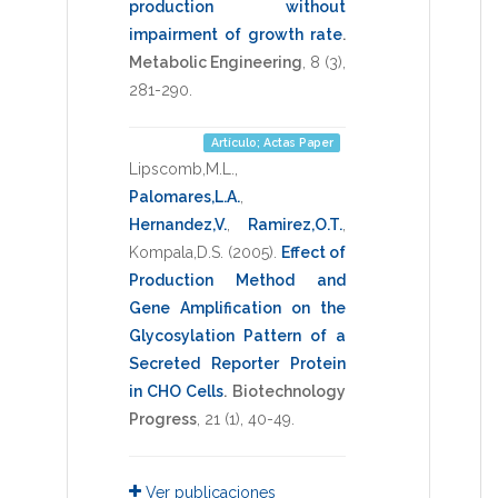
production without
impairment of growth rate
.
Metabolic Engineering
,
8
(3),
281-290
.
Artículo; Actas Paper
Lipscomb,M.L.
,
Palomares,L.A.
,
Hernandez,V.
,
Ramirez,O.T.
,
Kompala,D.S.
(2005)
.
Effect of
Production Method and
Gene Amplification on the
Glycosylation Pattern of a
Secreted Reporter Protein
in CHO Cells
.
Biotechnology
Progress
,
21
(1),
40-49
.
Ver publicaciones