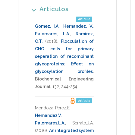
Artículos
Artículo
Gomez, I.A.
,
Hernandez, V.
,
Palomares, L.A.
,
Ramirez,
O.T.
(2018)
.
Flocculation of
CHO cells for primary
separation of recombinant
glycoproteins: Effect on
glycosylation profiles
.
Biochemical Engineering
Journal
,
132
,
244-254
.
Artículo
Mendoza-Perez,E.
,
Hernandez,V.
,
Palomares,L.A.
,
Serrato,J.A.
(2016)
.
An integrated system