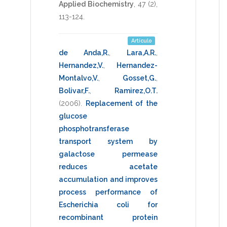
Applied Biochemistry
,
47
(2),
113-124
.
Artículo
de Anda,R.
,
Lara,A.R.
,
Hernandez,V.
,
Hernandez-
Montalvo,V.
,
Gosset,G.
,
Bolivar,F.
,
Ramirez,O.T.
(2006)
.
Replacement of the
glucose
phosphotransferase
transport system by
galactose permease
reduces acetate
accumulation and improves
process performance of
Escherichia coli for
recombinant protein