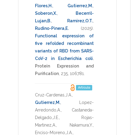
Flores,H.
,
Gutierrez,M.
,
Soberon,X.
,
Becerril-
Lujan,B.
,
Ramirez,O.T.
,
Rudino-Pinera,E.
(2025)
.
Functional expression of
five refolded recombinant
variants of RBD from SARS-
CoV-2 in Escherichia coli
.
Protein Expression and
Purification
,
235
,
106781
.
Artículo
Cruz-Cardenas,J.A.
,
Gutierrez,M.
,
Lopez-
Arredondo,A.
,
Castaneda-
Delgado,J.E.
,
Rojas-
Martinez,A.
,
Nakamura,Y.
,
Enciso-Moreno,J.A.
,