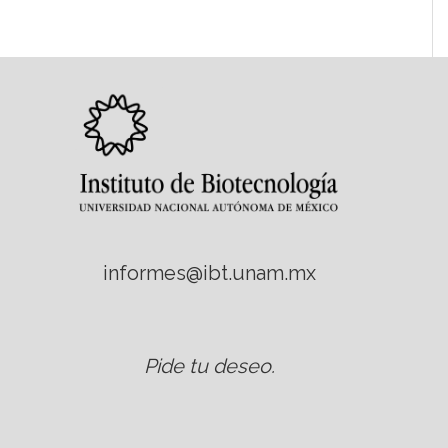
informes@ibt.unam.mx
Pide tu deseo
.