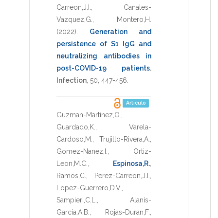
Carreon,J.I.
,
Canales-
Vazquez,G.
,
Montero,H.
(2022)
.
Generation and
persistence of S1 IgG and
neutralizing antibodies in
post-COVID-19 patients
.
Infection
,
50
,
447-456
.
Artículo
Guzman-Martinez,O.
,
Guardado,K.
,
Varela-
Cardoso,M.
,
Trujillo-Rivera,A.
,
Gomez-Nanez,I.
,
Ortiz-
Leon,M.C.
,
Espinosa,R.
,
Ramos,C.
,
Perez-Carreon,J.I.
,
Lopez-Guerrero,D.V.
,
Sampieri,C.L.
,
Alanis-
Garcia,A.B.
,
Rojas-Duran,F.
,