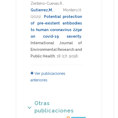
Zenteno-Cuevas,R.
,
Gutierrez,M.
,
Montero,H.
(2021)
.
Potential protection
of pre-existent antibodies
to human coronavirus 229e
on covid-19 severity
.
International Journal of
Environmental Research and
Public Health
,
18
(17),
9058
.
Ver publicaciones
anteriores
Otras
publicaciones