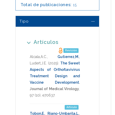
Total de publicaciones:
15
Tipo
Artículos
Revisión
Alcala,A.C.
,
Gutierrez,M.
,
Ludert,J.E.
(2025)
.
The Sweet
Aspects of Orthoflavivirus
Treatment Design and
Vaccine Development
.
Journal of Medical Virology
,
97
(10),
e70637
.
Artículo
Tobon,E.
,
Riano-Umbarila,L.
,