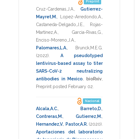
Preprint
Cruz-Cardenas,J.A.
,
Gutierrez-
Mayret,M.
,
Lopez-Arredondo,A.
,
Castaneda-Delgado,J.E.
,
Rojas-
Martinez,A.
,
Garcia-Rivas,G.
,
Enciso-Moreno,J.A.
,
Palomares,L.A.
,
Brunck,M.E.G.
(2022)
.
A pseudotyped
lentivirus-based assay to titer
SARS-CoV-2 neutralizing
antibodies in Mexico
.
bioRxiv
,
Preprint posted February 02
.
Nacional
Alcala,A.C.
,
Barreto,D.
,
Contreras,M.
,
Gutierrez,M.
,
Hernandez,V.
,
Pastor,A.R.
(2020)
.
Aportaciones del laboratorio