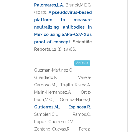
Palomares,L.A.
,
Brunck,M.E.G.
(2022)
.
A pseudovirus-based
platform to measure
neutralizing antibodies in
Mexico using SARS-CoV-2 as
proof-of-concept
.
Scientific
Reports
,
12
(1),
17966
.
Artículo
Guzman-Martinez,O.
,
Guardado,K.
,
Varela-
Cardoso,M.
,
Trujillo-Rivera,A.
,
Marin-Hernandez,A.
,
Ortiz-
Leon,M.C.
,
Gomez-Nanez,I.
,
Gutierrez,M.
,
Espinosa,R.
,
Sampieri,C.L.
,
Ramos,C.
,
Lopez-Guerrero,D.V.
,
Zenteno-Cuevas,R.
,
Perez-