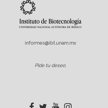
informes@ibt.unam.mx
Pide tu deseo
.