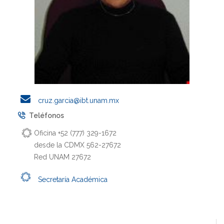
cruz.garcia@ibt.unam.mx
Teléfonos
Oficina +52 (777) 329-1672
desde la CDMX 562-27672
Red UNAM 27672
Secretaría Académica