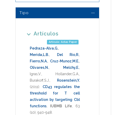
Tipo
Artículos
Artículo; Actas Paper
Pedraza-Alva,G.
,
Merida,L.B.
,
Del Rio,R.
,
Fierro,N.A.
,
Cruz-Munoz,M.E.
,
Olivares,N.
,
Melchy,E.
,
Igras,V.
,
Hollander,G.A.
,
Burakoff,S.J.
,
Rosenstein,Y.
(2011)
.
CD43 regulates the
threshold for T cell
activation by targeting Cbl
functions
.
IUBMB Life
,
63
(10),
940-948
.