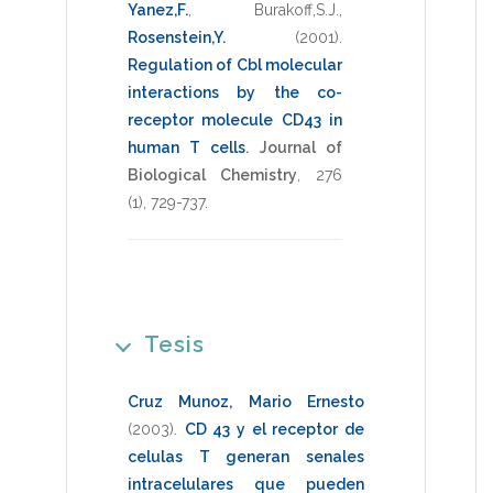
Yanez,F.
,
Burakoff,S.J.
,
Rosenstein,Y.
(2001)
.
Regulation of Cbl molecular
interactions by the co-
receptor molecule CD43 in
human T cells
.
Journal of
Biological Chemistry
,
276
(1),
729-737
.
Tesis
Cruz Munoz, Mario Ernesto
(2003)
.
CD 43 y el receptor de
celulas T generan senales
intracelulares que pueden