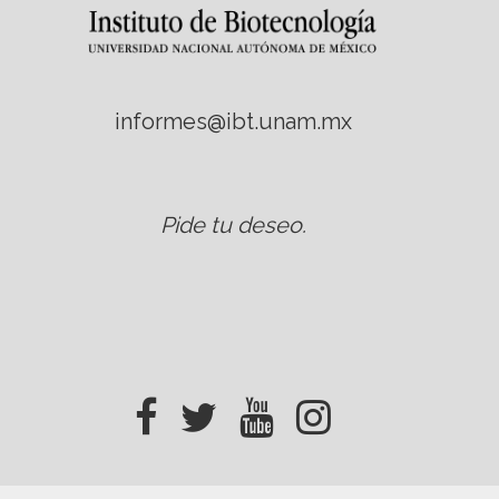
informes@ibt.unam.mx
Pide tu deseo
.