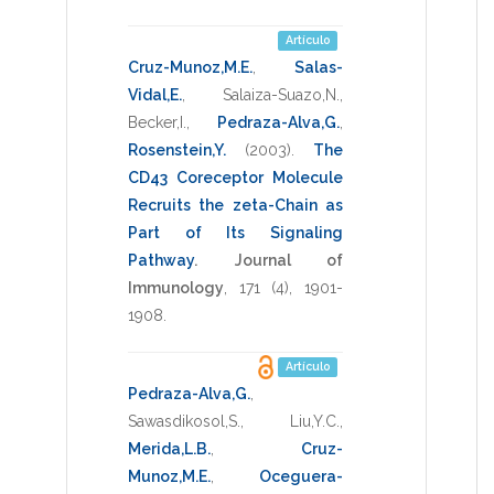
Artículo
Cruz-Munoz,M.E.
,
Salas-
Vidal,E.
,
Salaiza-Suazo,N.
,
Becker,I.
,
Pedraza-Alva,G.
,
Rosenstein,Y.
(2003)
.
The
CD43 Coreceptor Molecule
Recruits the zeta-Chain as
Part of Its Signaling
Pathway
.
Journal of
Immunology
,
171
(4),
1901-
1908
.
Artículo
Pedraza-Alva,G.
,
Sawasdikosol,S.
,
Liu,Y.C.
,
Merida,L.B.
,
Cruz-
Munoz,M.E.
,
Oceguera-