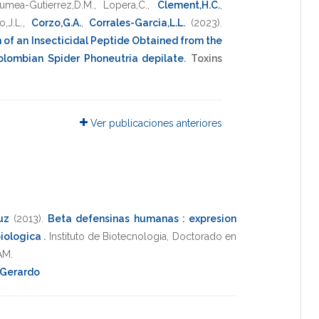
umea-Gutierrez,D.M.
,
Lopera,C.
,
Clement,H.C.
,
o,J.L.
,
Corzo,G.A.
,
Corrales-Garcia,L.L.
(2023)
.
 of an Insecticidal Peptide Obtained from the
olombian Spider Phoneutria depilate
.
Toxins
Ver publicaciones anteriores
uz
(2013)
.
Beta defensinas humanas : expresion
biologica
.
Instituto de Biotecnologia
,
Doctorado en
AM
.
 Gerardo