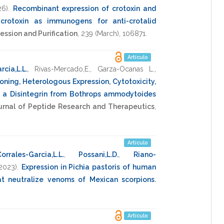
26)
.
Recombinant expression of crotoxin and
crotoxin as immunogens for anti-crotalid
ession and Purification
,
239
(March),
106871
.
Artículo
rcia,L.L.
,
Rivas-Mercado,E.
,
Garza-Ocanas L.
,
ning, Heterologous Expression, Cytotoxicity,
of a Disintegrin from Bothrops ammodytoides
ournal of Peptide Research and Therapeutics
,
Artículo
orrales-Garcia,L.L.
,
Possani,L.D.
,
Riano-
2023)
.
Expression in Pichia pastoris of human
t neutralize venoms of Mexican scorpions
.
Artículo