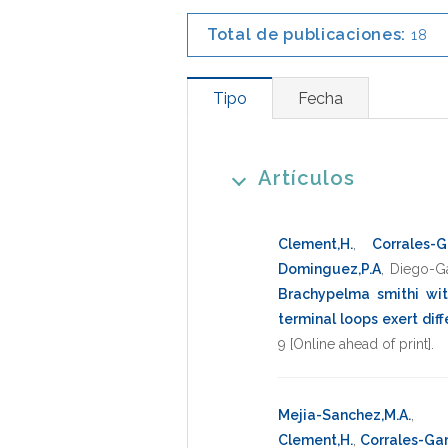
Total de publicaciones:
18
Tipo
Fecha
Artículos
Clement,H.
,
Corrales-G
Dominguez,P.A
,
Diego-Ga
Brachypelma smithi with
terminal loops exert diffe
9 [Online ahead of print]
.
Mejia-Sanchez,M.A.
Clement,H.
,
Corrales-Garc