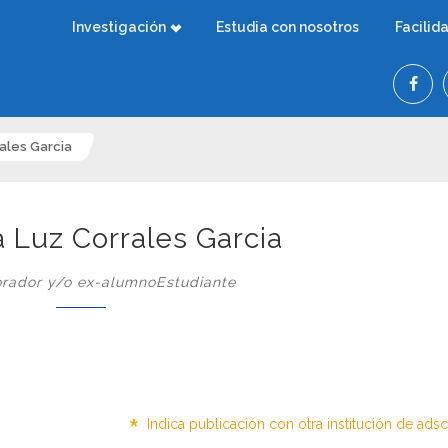
Investigación
Estudia con nosotros
Facilid
rales Garcia
ia Luz Corrales Garcia
rador y/o ex-alumnoEstudiante
*
Indica publicación con otra institución de ads