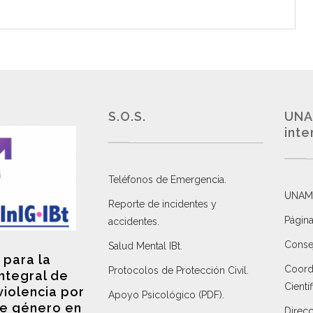
S.O.S.
UNA
inte
Teléfonos de Emergencia.
UNAM
Reporte de incidentes y
Página
accidentes
.
Consej
Salud Mental IBt
.
 para la
Coordi
Protocolos de Protección Civil
.
integral de
Científ
violencia por
Apoyo Psicológico (PDF)
.
e género en
Direc