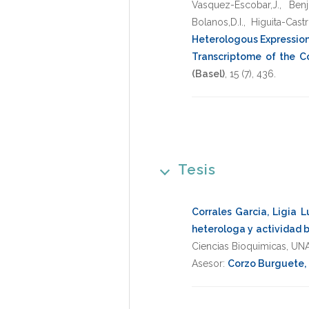
Vasquez-Escobar,J.
,
Benj
Bolanos,D.I.
,
Higuita-Castr
Heterologous Expression
Transcriptome of the C
(Basel)
,
15
(7),
436
.
Tesis
Corrales Garcia, Ligia L
heterologa y actividad 
Ciencias Bioquimicas
,
UN
Asesor:
Corzo Burguete,