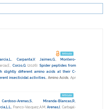
Artículo
arcia,L.
,
Carpanta,V
,
Jaimes,G.
,
Montero-
rcia,E.
,
Corzo,G
(2026)
.
Spider peptides from
 slightly different amino acids at their C-
rent insecticidal activities.
.
Amino Acids
,
Apr
Artículo
,
Cardoso-Arenas,S.
,
Miranda-Blancas,R.
,
ia,L.L.
,
Franco-Vasquez,A.M
,
Arenas,I
,
Carbajal-