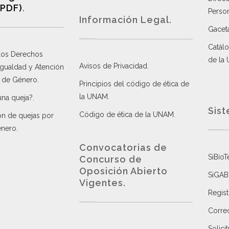
(PDF)
.
Perso
Información Legal.
Gacet
Catálo
 los Derechos
de la
Avisos de Privacidad
.
 Igualdad y Atención
a de Género
.
Principios del código de ética de
la UNAM
.
una queja?
.
Sist
Código de ética de la UNAM
.
ón de quejas por
énero
.
Convocatorias de
SiBioT
Concurso de
Oposición Abierto
SiGAB
Vigentes
.
Regist
Correo
Solici