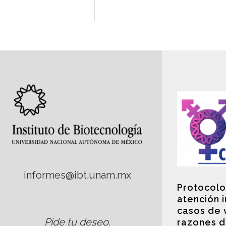
informes@ibt.unam.mx
Protocolo
atención 
casos de 
Pide tu deseo
.
razones d