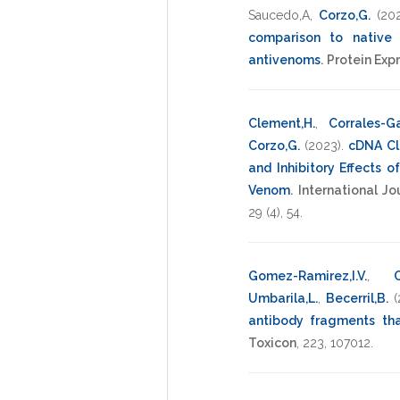
Saucedo,A
,
Corzo,G.
(20
comparison to native 
antivenoms
.
Protein Expr
Clement,H.
,
Corrales-Ga
Corzo,G.
(2023)
.
cDNA Clo
and Inhibitory Effects 
Venom
.
International J
29
(4),
54
.
Gomez-Ramirez,I.V.
,
C
Umbarila,L.
,
Becerril,B.
(
antibody fragments tha
Toxicon
,
223
,
107012
.