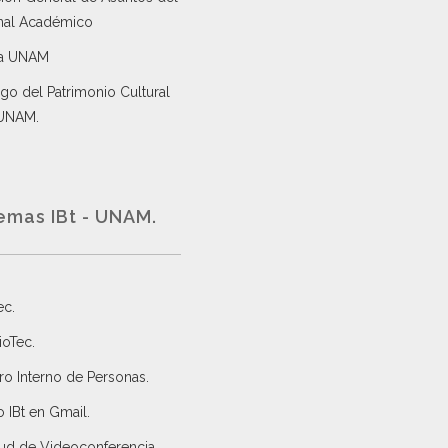
nal Académico
a UNAM
go del Patrimonio Cultural
 UNAM.
emas IBt - UNAM.
ec
.
ioTec.
ro Interno de Personas
.
 IBt en Gmail
.
tud de Videoconferencia.