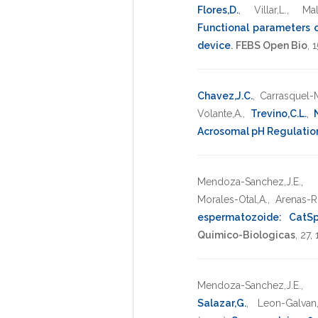
Flores,D.
,
Villar,L.
,
Mal
Functional parameters 
device
.
FEBS Open Bio
,
1
Chavez,J.C.
,
Carrasquel-M
Volante,A.
,
Trevino,C.L.
,
Acrosomal pH Regulatio
Mendoza-Sanchez,J.E.
Morales-Otal,A.
,
Arenas-Ri
espermatozoide: CatSp
Quimico-Biologicas
,
27
,
Mendoza-Sanchez,J.E.
Salazar,G.
,
Leon-Galvan,