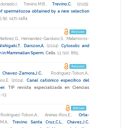
donado,I.
,
Trevino,M.B.
,
Trevino,C.
(2025)
.
of spermatozoa obtained by a new selection
5
(9),
1471-1484
.
Revisión
artinez,G.
,
Hernandez-Garduno,S.
,
Matamoros-
Nishigaki,T.
,
Darszon,A.
(2024)
.
Cytosolic and
n in Mammalian Sperm
.
Cells
,
13
(10),
865
.
Revisión
,
Chavez-Zamora,J.C.
,
Rodriguez-Tobon,A.
,
os,E.
(2024)
.
Canal catiónico específico del
er
.
TIP revista especializada en Ciencias
1-13
.
Artículo
,
Rodriguez-Tobon,A.
,
Arenas-Rios,E.
,
Orta-
M.A.
,
Trevino Santa Cruz,C.L.
,
Chavez,J.C.