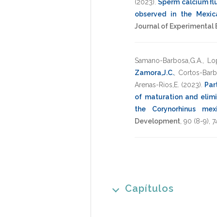
(2023)
.
Sperm calcium fl
observed in the Mexic
Journal of Experimental
Samano-Barbosa,G.A.
,
Lop
Zamora,J.C.
,
Cortos-Barb
Arenas-Rios,E.
(2023)
.
Par
of maturation and elim
the Corynorhinus mex
Development
,
90
(8-9),
7
Capítulos