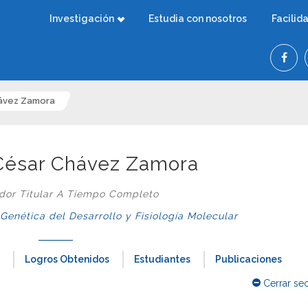
Investigación
Estudia con nosotros
Facilid
hávez Zamora
o César Chávez Zamora
ador Titular A Tiempo Completo
nética del Desarrollo y Fisiología Molecular
Logros Obtenidos
Estudiantes
Publicaciones
Cerrar se