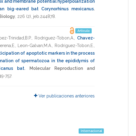
ux and membrane potential hyperpolarization
an big-eared bat Corynorhinus mexicanus
.
 Biology
,
226
(2),
jeb.244878
.
Artículo
ez-Trinidad,B.P.
,
Rodriguez-Tobon,A.
,
Chavez-
erena,E.
,
Leon-Galvan,M.A.
,
Rodriguez-Tobon,E.
,
ticipation of apoptotic markers in the process
ination of spermatozoa in the epididymis of
icanus bat
.
Molecular Reproduction and
49-757
.
Ver publicaciones anteriores
Internacional