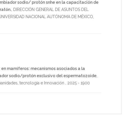
ambiador sodio/ protón snhe en la capacitación de
ratón.
,
DIRECCIÓN GENERAL DE ASUNTOS DEL
NIVERSIDAD NACIONAL AUTÓNOMA DE MÉXICO
,
na en mamíferos: mecanismos asociados a la
ador sodio/protón exclusivo del espermatozoide
,
manidades, tecnología e Innovación
,
2025
-
1900