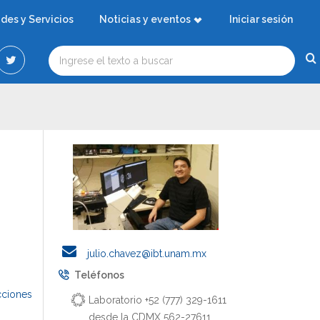
ades y Servicios
Noticias y eventos
Iniciar sesión
julio.chavez@ibt.unam.mx
Teléfonos
cciones
Laboratorio +52 (777) 329-1611
desde la CDMX 562-27611