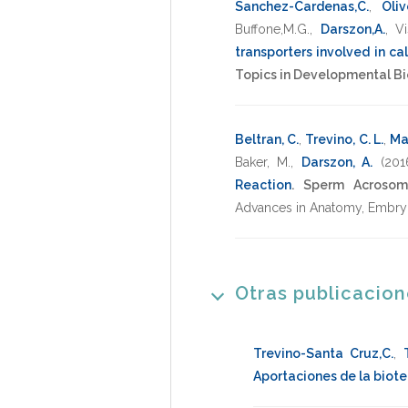
Sanchez-Cardenas,C.
,
Olive
Buffone,M.G.
,
Darszon,A.
,
Vi
transporters involved in c
Topics in Developmental Bi
Beltran, C.
,
Trevino, C. L.
,
Ma
Baker, M.
,
Darszon, A.
(201
Reaction
.
Sperm Acrosome
Advances in Anatomy, Embry
Otras publicacio
Trevino-Santa Cruz,C.
,
Aportaciones de la biotec