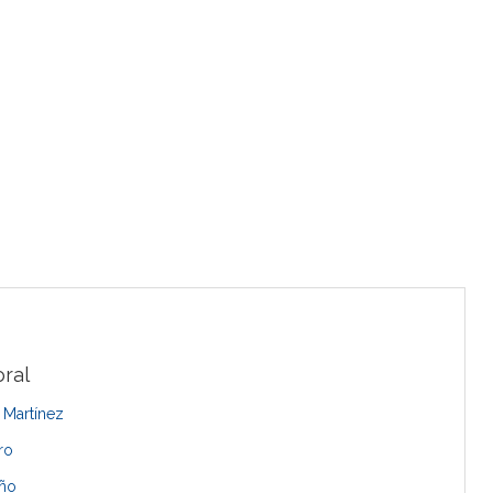
ral
 Martínez
ro
uño