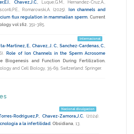
r,E.I.
,
Chavez,J.C.
,
Luque,G.M.
,
Hernandez-Cruz,A.
,
sconti,P.E.
,
Romarowski,A.
(2025)
.
Ion channels and
alcium flux regulation in mammalian sperm
.
Current
ology vol 162.
351-385
.
Internacional
ta-Martinez, E.
,
Chavez, J. C.
,
Sanchez-Cardenas, C.
,
6)
.
Role of Ion Channels in the Sperm Acrosome
 Biogenesis and Function During Fertilization.
ology and Cell Biology
,
35-69
,
Switzerland: Springer
.
nes
Nacional divulgacion
Torres-Rodriguez,P.
,
Chavez-Zamora,J.C.
(2024)
.
nología a la infertilidad
.
Obsidiana
,
13
.