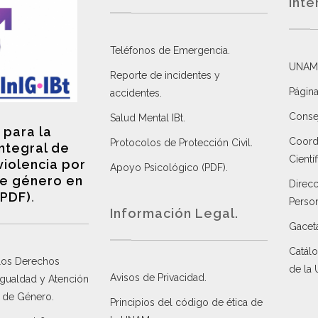
inte
Teléfonos de Emergencia.
UNAM
Reporte de incidentes y
Página
accidentes
.
Consej
Salud Mental IBt
.
 para la
Coordi
Protocolos de Protección Civil
.
integral de
Científ
violencia por
Apoyo Psicológico (PDF)
.
e género en
Direc
(PDF)
.
Perso
Información Legal.
Gacet
Catálo
 los Derechos
de la
Avisos de Privacidad
.
 Igualdad y Atención
a de Género
.
Principios del código de ética de