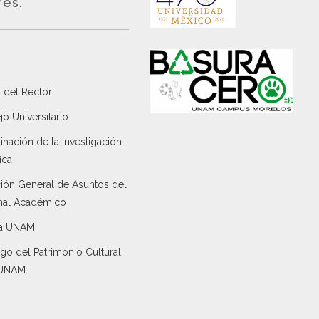
rés.
 del Rector
o Universitario
nación de la Investigación
ica
ción General de Asuntos del
nal Académico
a UNAM
go del Patrimonio Cultural
 UNAM.