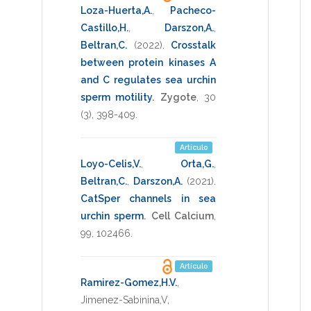
Loza-Huerta,A.
,
Pacheco-
Castillo,H.
,
Darszon,A.
,
Beltran,C.
(2022)
.
Crosstalk
between protein kinases A
and C regulates sea urchin
sperm motility
.
Zygote
,
30
(3),
398-409
.
Artículo
Loyo-Celis,V.
,
Orta,G.
,
Beltran,C.
,
Darszon,A.
(2021)
.
CatSper channels in sea
urchin sperm
.
Cell Calcium
,
99
,
102466
.
Artículo
Ramirez-Gomez,H.V.
,
Jimenez-Sabinina,V
,