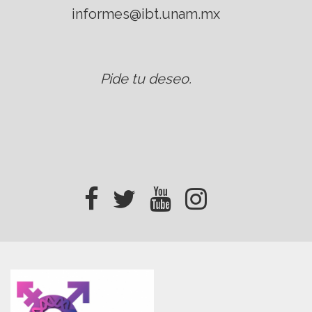
informes@ibt.unam.mx
Pide tu deseo
.