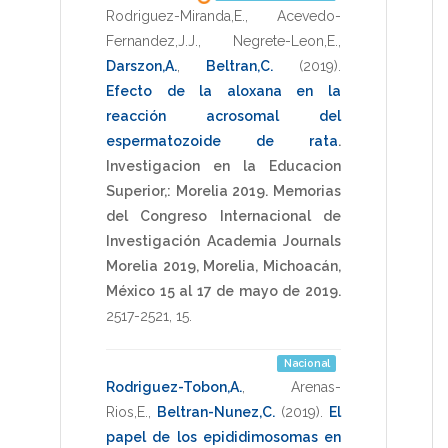
Rodriguez-Miranda,E.
,
Acevedo-
Fernandez,J.J.
,
Negrete-Leon,E.
,
Darszon,A.
,
Beltran,C.
(2019)
.
Efecto de la aloxana en la
reacción acrosomal del
espermatozoide de rata
.
Investigacion en la Educacion
Superior,: Morelia 2019. Memorias
del Congreso Internacional de
Investigación Academia Journals
Morelia 2019, Morelia, Michoacán,
México 15 al 17 de mayo de 2019.
2517-2521
,
15
.
Nacional
Rodriguez-Tobon,A.
,
Arenas-
Rios,E.
,
Beltran-Nunez,C.
(2019)
.
El
papel de los epididimosomas en