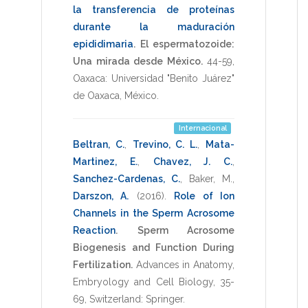
la transferencia de proteínas
durante la maduración
epididimaria
.
El espermatozoide:
Una mirada desde México.
44-59
,
Oaxaca: Universidad "Benito Juárez"
de Oaxaca, México
.
Internacional
Beltran, C.
,
Trevino, C. L.
,
Mata-
Martinez, E.
,
Chavez, J. C.
,
Sanchez-Cardenas, C.
,
Baker, M.
,
Darszon, A.
(2016)
.
Role of Ion
Channels in the Sperm Acrosome
Reaction
.
Sperm Acrosome
Biogenesis and Function During
Fertilization.
Advances in Anatomy,
Embryology and Cell Biology
,
35-
69
,
Switzerland: Springer
.