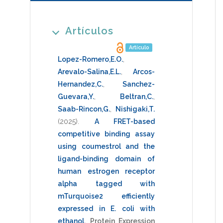
Artículos
Artículo
Lopez-Romero,E.O.
,
Arevalo-Salina,E.L.
,
Arcos-
Hernandez,C.
,
Sanchez-
Guevara,Y.
,
Beltran,C.
,
Saab-Rincon,G.
,
Nishigaki,T.
(2025)
.
A FRET-based
competitive binding assay
using coumestrol and the
ligand-binding domain of
human estrogen receptor
alpha tagged with
mTurquoise2 efficiently
expressed in E. coli with
ethanol
.
Protein Expression