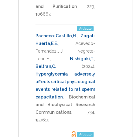
and Purification
,
229
,
106667
.
Artículo
Pacheco-Castillo,H.
,
Zagal-
Huerta,E.E.
,
Acevedo-
Fernandez,J.J.
,
Negrete-
Leon,E.
,
Nishigaki,T.
,
Beltran,C.
(2024)
.
Hyperglycemia adversely
affects critical physiological
events related to rat sperm
capacitation
.
Biochemical
and Biophysical Research
Communications
,
734
,
150610
.
Artículo