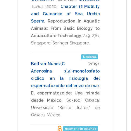
Tuval,I.
(2020)
.
Chapter 12 Motility
and Guidance of Sea Urchin
Sperm
.
Reproduction in Aquatic
Animals: From Basic Biology to
Aquaculture Technology.
249-276
,
Singapore: Springer Singapore
.
Nacional
Beltran-Nunez,C.
(2019)
.
Adenosina 3´,5´-monofosfato
cíclico en la fisiología del
espermatozoide del erizo de mar
.
El espermatozoide: Una mirada
desde México.
60-100
,
Oaxaca:
Universidad "Benito Juárez" de
Oaxaca, México
.
memoria in extenso