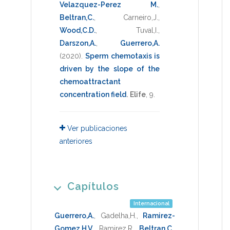
Velazquez-Perez M.
,
Beltran,C.
,
Carneiro,J.
,
Wood,C.D.
,
Tuval,I.
,
Darszon,A.
,
Guerrero,A.
(2020)
.
Sperm chemotaxis is
driven by the slope of the
chemoattractant
concentration field
.
Elife
,
9
.
Ver publicaciones
anteriores
Capítulos
Internacional
Guerrero,A.
,
Gadelha,H.
,
Ramirez-
Gomez,H.V.
,
Ramirez,R.
,
Beltran,C.
,