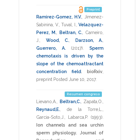
Preprint
Ramirez-Gomez, H.V.
,
Jimenez-
Sabinina, V.
,
Tuval, I.
,
Velazquez-
Perez, M.
,
Beltran, C.
,
Carneiro,
J.
,
Wood, C.
,
Darzson, A.
,
Guerrero, A.
(2017)
.
Sperm
chemotaxis is driven by the
slope of the chemoattractant
concentration field
.
bioRxiv
,
preprint Posted June 10, 2017
.
Resumen congreso
Lievano,A.
,
Beltran,C.
,
Zapata,O.
,
Reynaud,E.
,
de la Torre,L.
,
Garcia-Soto,J.
,
Labarca,P.
(1993)
.
Ion channels and sea urchin
sperm physiology.
Journal of