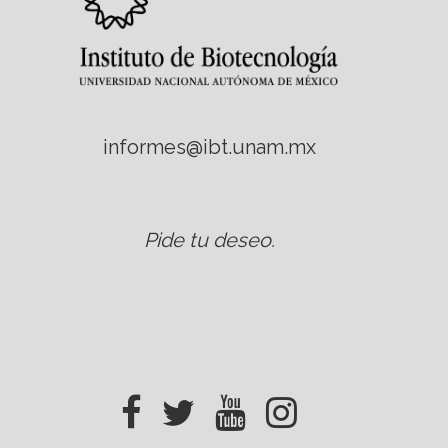
informes@ibt.unam.mx
Pide tu deseo
.